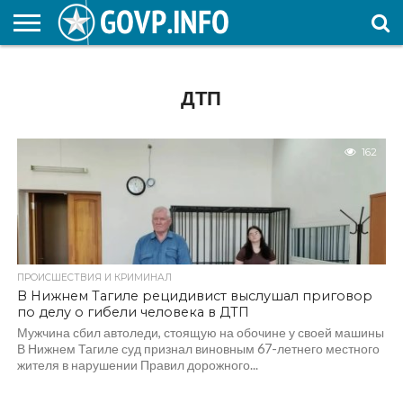
НОВОСТИ
ОБЩЕСТВО
ЭКОНОМИКА
ПОЛИТИКА
ПРОИСШЕСТВИЯ
НАУКА И
КУЛЬТУРА
ЖКХ
СПОРТ
АВТОРСКОЕ
ИНТЕРЕСНОЕ
ОБРАЗОВАНИЕ
ДТП
162
ПРОИСШЕСТВИЯ И КРИМИНАЛ
В Нижнем Тагиле рецидивист выслушал приговор
по делу о гибели человека в ДТП
Мужчина сбил автоледи, стоящую на обочине у своей машины
В Нижнем Тагиле суд признал виновным 67-летнего местного
жителя в нарушении Правил дорожного...