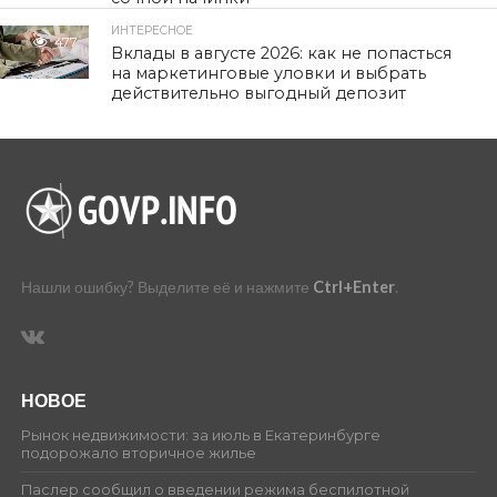
ИНТЕРЕСНОЕ
477
Вклады в августе 2026: как не попасться
на маркетинговые уловки и выбрать
действительно выгодный депозит
Нашли ошибку? Выделите её и нажмите
Ctrl+Enter
.
НОВОЕ
Рынок недвижимости: за июль в Екатеринбурге
подорожало вторичное жилье
Паслер сообщил о введении режима беспилотной