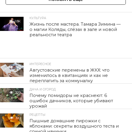
КУЛЬТУРА
1.8K
Жизнь после мастера. Тамара Зимина —
о магии Коляды, слёзах в зале и новой
реальности театра
ИНТЕРЕСНОЕ
320
Августовские перемены в ЖКХ: что
изменилось в квитанциях и как не
переплатить за коммуналку
ДАЧА И ОГОРОД
320
Почему помидоры не краснеют: 6
ошибок дачников, которые убивают
урожай
РЕЦЕПТЫ
300
Пышные домашние пирожки с
яблоками: секреты воздушного теста и
сочной начинки