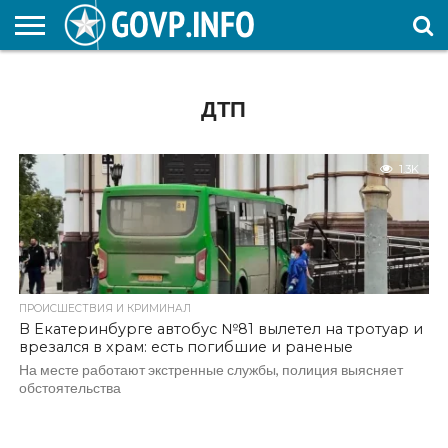
НОВОСТИ
ОБЩЕСТВО
ЭКОНОМИКА
ПОЛИТИКА
ПРОИСШЕСТВИЯ
НАУКА И
КУЛЬТУРА
ЖКХ
СПОРТ
АВТОРСКОЕ
ИНТЕРЕСНОЕ
ОБРАЗОВАНИЕ
ДТП
1.3K
ПРОИСШЕСТВИЯ И КРИМИНАЛ
В Екатеринбурге автобус №81 вылетел на тротуар и
врезался в храм: есть погибшие и раненые
На месте работают экстренные службы, полиция выясняет
обстоятельства