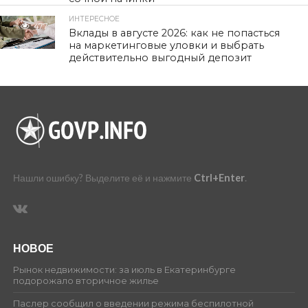
ИНТЕРЕСНОЕ
477
Вклады в августе 2026: как не попасться
на маркетинговые уловки и выбрать
действительно выгодный депозит
Нашли ошибку? Выделите её и нажмите
Ctrl+Enter
.
НОВОЕ
Рынок недвижимости: за июль в Екатеринбурге
подорожало вторичное жилье
Паслер сообщил о введении режима беспилотной