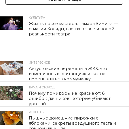
КУЛЬТУРА
1.8K
Жизнь после мастера. Тамара Зимина —
о магии Коляды, слёзах в зале и новой
реальности театра
ИНТЕРЕСНОЕ
320
Августовские перемены в ЖКХ: что
изменилось в квитанциях и как не
переплатить за коммуналку
ДАЧА И ОГОРОД
320
Почему помидоры не краснеют: 6
ошибок дачников, которые убивают
урожай
РЕЦЕПТЫ
300
Пышные домашние пирожки с
яблоками: секреты воздушного теста и
сочной начинки