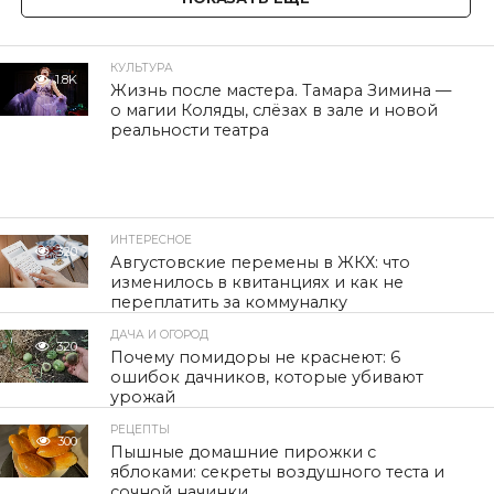
КУЛЬТУРА
1.8K
Жизнь после мастера. Тамара Зимина —
о магии Коляды, слёзах в зале и новой
реальности театра
ИНТЕРЕСНОЕ
320
Августовские перемены в ЖКХ: что
изменилось в квитанциях и как не
переплатить за коммуналку
ДАЧА И ОГОРОД
320
Почему помидоры не краснеют: 6
ошибок дачников, которые убивают
урожай
РЕЦЕПТЫ
300
Пышные домашние пирожки с
яблоками: секреты воздушного теста и
сочной начинки