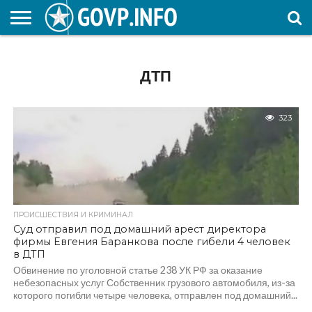
НОВОСТИ
ОБЩЕСТВО
ЭКОНОМИКА
ПОЛИТИКА
ПРОИСШЕСТВИЯ
НАУКА И
КУЛЬТУРА
ЖКХ
СПОРТ
АВТОРСКОЕ
ИНТЕРЕСНОЕ
ОБРАЗОВАНИЕ
ДТП
323
ПРОИСШЕСТВИЯ И КРИМИНАЛ
Суд отправил под домашний арест директора
фирмы Евгения Баранкова после гибели 4 человек
в ДТП
Обвинение по уголовной статье 238 УК РФ за оказание
небезопасных услуг Собственник грузового автомобиля, из-за
которого погибли четыре человека, отправлен под домашний...