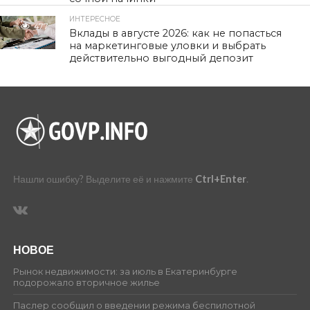
ИНТЕРЕСНОЕ
477
Вклады в августе 2026: как не попасться
на маркетинговые уловки и выбрать
действительно выгодный депозит
Нашли ошибку? Выделите её и нажмите
Ctrl+Enter
.
НОВОЕ
Рынок недвижимости: за июль в Екатеринбурге
подорожало вторичное жилье
Паслер сообщил о введении режима беспилотной