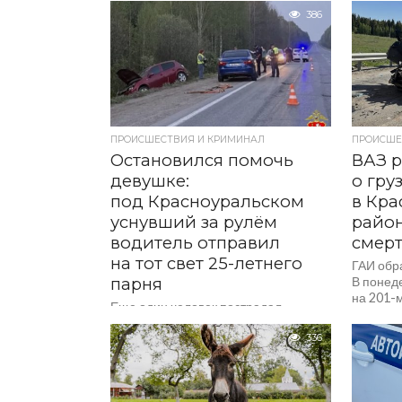
386
ПРОИСШЕСТВИЯ И КРИМИНАЛ
ПРОИСШЕ
Остановился помочь
ВАЗ р
девушке:
о гру
под Красноуральском
в Кр
уснувший за рулём
райо
водитель отправил
смерт
на тот свет 25-летнего
ГАИ обр
парня
В понеде
на 201-
Еще один человек пострадал
Екатери
районе 
336
с летал
Госавтои