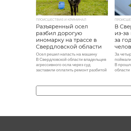
ПРОИСШЕСТВИЯ И КРИМИНАЛ
ПРОИСШЕ
Разъяренный осел
В Све
разбил дорогую
из-за
иномарку на трассе в
за го
Свердловской области
чело
Осел решил напасть на машину
За четы
В Свердловской области владельцев
поймали
агрессивного осла через суд
В прошл
заставили оплатить ремонт разбитой
области
иномарки, которая пострадала
водител
во время необычного случая, пишет...
человек,