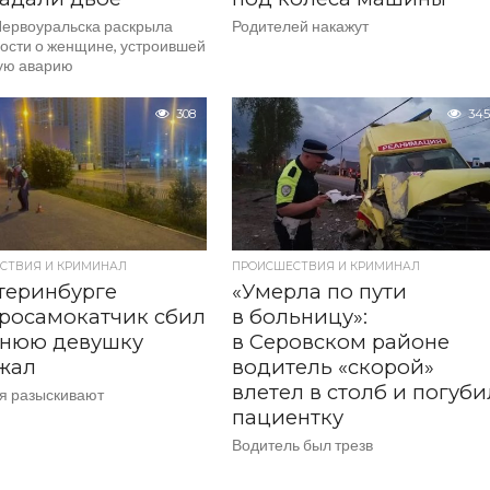
ервоуральска раскрыла
Родителей накажут
ости о женщине, устроившей
ую аварию
308
345
СТВИЯ И КРИМИНАЛ
ПРОИСШЕСТВИЯ И КРИМИНАЛ
теринбурге
«Умерла по пути
росамокатчик сбил
в больницу»:
тнюю девушку
в Серовском районе
жал
водитель «скорой»
влетел в столб и погуби
я разыскивают
пациентку
Водитель был трезв