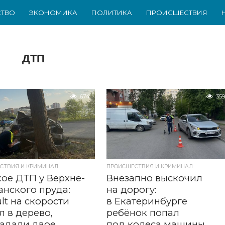
ТВО
ЭКОНОМИКА
ПОЛИТИКА
ПРОИСШЕСТВИЯ
ДТП
674
359
СТВИЯ И КРИМИНАЛ
ПРОИСШЕСТВИЯ И КРИМИНАЛ
ое ДТП у Верхне-
Внезапно выскочил
нского пруда:
на дорогу:
lt на скорости
в Екатеринбурге
л в дерево,
ребёнок попал
адали двое
под колеса машины