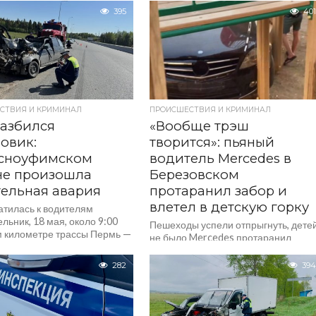
395
401
СТВИЯ И КРИМИНАЛ
ПРОИСШЕСТВИЯ И КРИМИНАЛ
азбился
«Вообще трэш
зовик:
творится»: пьяный
асноуфимском
водитель Mercedes в
не произошла
Березовском
ельная авария
протаранил забор и
влетел в детскую горку
атилась к водителям
льник, 18 мая, около 9:00
Пешеходы успели отпрыгнуть, дете
м километре трассы Пермь —
не было Mercedes протаранил
нбург в Красноуфимском
ограждение и влетел на детскую
случилась авария
площадку в Березовском
282
394
ьным исходом, оповещает
(Свердловская область)
нспекция Свердловской...
на ул. Восточная, 5. Автомобиль
врезался в детскую горку. Чудом
никто...