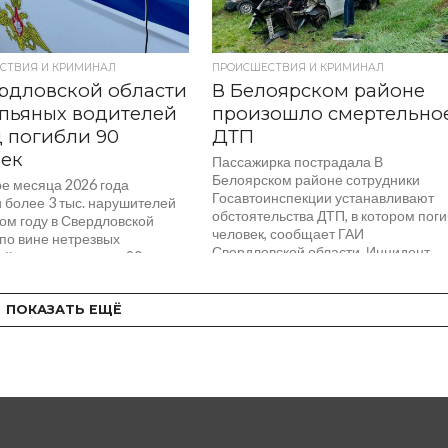
СТВИЯ И КРИМИНАЛ
ПРОИСШЕСТВИЯ И КРИМИНАЛ
рдловской области
В Белоярском районе
 пьяных водителей
произошло смертельно
д погибли 90
ДТП
век
Пассажирка пострадала В
Белоярском районе сотрудники
ре месяца 2026 года
Госавтоинспекции устанавливают
 более 3 тыс. нарушителей
обстоятельства ДТП, в котором пог
ом году в Свердловской
человек, сообщает ГАИ
 по вине нетрезвых
Свердловской области. Инцидент
ей жизни лишились 90
произошёл сегодня, 13...
 травмы...
ПОКАЗАТЬ ЕЩЁ