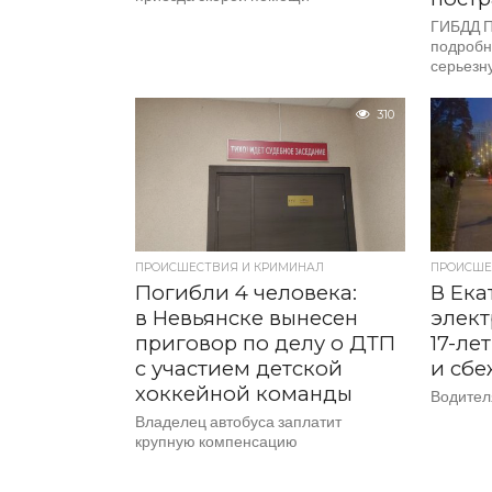
ГИБДД П
подробн
серьезн
310
ПРОИСШЕСТВИЯ И КРИМИНАЛ
ПРОИСШЕ
Погибли 4 человека:
В Ека
в Невьянске вынесен
элект
приговор по делу о ДТП
17-ле
с участием детской
и сбе
хоккейной команды
Водител
Владелец автобуса заплатит
крупную компенсацию