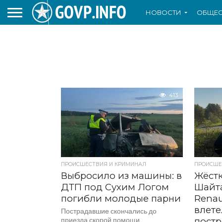
НОВОСТИ
ОБЩЕС
413
ПРОИСШЕСТВИЯ И КРИМИНАЛ
ПРОИСШЕ
Выбросило из машины: в
Жёстк
ДТП под Сухим Логом
Шайта
погибли молодые парни
Renau
влете
Пострадавшие скончались до
приезда скорой помощи
постр