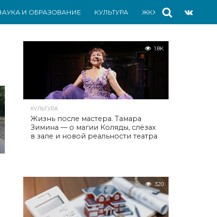
НАУКА И ОБРАЗОВАНИЕ
КУЛЬТУРА
ЖКХ
СПОРТ
АВ
1.8K
КУЛЬТУРА
Жизнь после мастера. Тамара
Зимина — о магии Коляды, слёзах
в зале и новой реальности театра
320