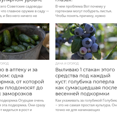
сего Советские садоводы
В чем проблема Вот почему у
 что главное оружие в саду —
гортензии могут побуреть листья.
з, и без него ничего не
Чтобы понять причину, нужно
. На самом деле...
хорошенько осмотреть листву —
характер повреждений сам
290
327
подскажет,...
ГОРОД
ДАЧА И ОГОРОД
о в аптеку и за
Выливаю 1 стакан этого
ом: одна
средства под каждый
рмка, от которой
куст: голубика попёрла
ы плодоносят до
как сумасшедшая посл
 заморозков
весенней подкормки
подкормка Огурцам очень
Как ухаживать за голубикой Голубик
 эта подкормка. Они сразу
– это не самая простая культура. О
 кидаться в рост и
точно не для начинающих
ят. Речь тут про молочно-
садоводов, потому что у нее дикий...