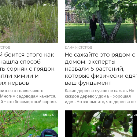
ю подкормку, в которую...
267
268
ГОРОД
ДАЧА И ОГОРОД
 боится этого как
Не сажайте это рядом с
 нашла способ
домом: эксперты
ь сорняк с грядок
назвали 5 растений,
апли химии и
которые физически едя
их нервов
ваш фундамент
виться от навязчивого
Какие деревья лучше не сажать Не
 Многим садоводам кажется,
каждое дерево у дома – хорошая
й – это бессмертный сорняк.
идея. Но запомните, что деревья не
ырываешь его, вырываешь, а
притягивают беды, это просто...
вно...
307
311