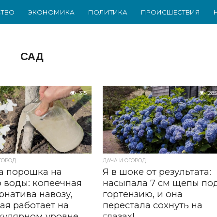
ТВО
ЭКОНОМИКА
ПОЛИТИКА
ПРОИСШЕСТВИЯ
САД
315
285
ГОРОД
ДАЧА И ОГОРОД
а порошка на
Я в шоке от результата:
 воды: копеечная
насыпала 7 см щепы по
рнатива навозу,
гортензию, и она
ая работает на
перестала сохнуть на
кулярном уровне
глазах!