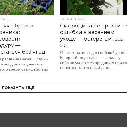
ГОРОД
ДАЧА И ОГОРОД
няя обрезка
Смородина не простит: 
овника:
ошибки в весеннем
ровести
уходе — остерегайтесь
едуру —
их
остаться без ягод
От этого зависит дальнейший урож
В первый год, когда я высадила у
е растение Весна — самый
себя на участке смородину, я наивн
период для садовников,
полагала, что особый уход...
 это время от их действий
 здоровье и будущий урожай
...
ПОКАЗАТЬ ЕЩЁ