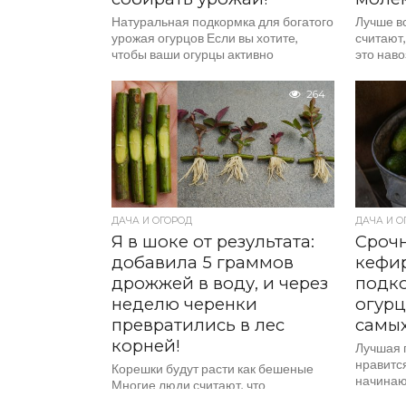
Натуральная подкормка для богатого
Лучше в
урожая огурцов Если вы хотите,
считают,
чтобы ваши огурцы активно
это наво
плодоносили и радовали сочными
вырастет
плодами, достаточно использовать
264
простую подкормку...
ДАЧА И ОГОРОД
ДАЧА И О
Я в шоке от результата:
Срочн
добавила 5 граммов
кефир
дрожжей в воду, и через
подко
неделю черенки
огурц
превратились в лес
самых
корней!
Лучшая 
нравится
Корешки будут расти как бешеные
начинают
Многие люди считают, что
плодонос
укоренение черенков — это просто