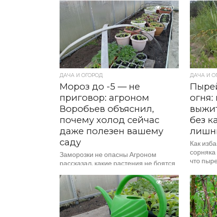
дрожжеву
лотерея, и тут всё решает лишь
270
везение. И...
ДАЧА И ОГОРОД
ДАЧА И О
Мороз до -5 — не
Пырей
приговор: агроном
огня:
Воробьев объяснил,
выжит
почему холод сейчас
без к
даже полезен вашему
лишн
саду
Как изба
сорняка
Заморозки не опасны Агроном
что пыре
рассказал, какие растения не боятся
Вроде в
заморозков и что уже можно сажать.
он все ра
В Подмосковье ожидаются ночные
356
заморозки до -5...