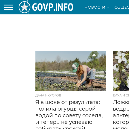
НОВОСТИ
ОБЩЕС
273
ДАЧА И ОГОРОД
ДАЧА И О
Я в шоке от результата:
Ложк
полила огурцы серой
ведро
водой по совету соседа,
альте
и теперь не успеваю
котор
собирать урожай!
моле