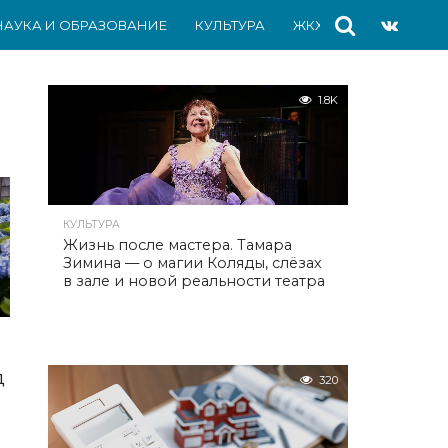
НАУКА И ОБРАЗОВАНИЕ
КУЛЬТУРА
ЖКХ
СПОРТ
АВ
1.8K
КУЛЬТУРА
Жизнь после мастера. Тамара
Зимина — о магии Коляды, слёзах
в зале и новой реальности театра
д
320