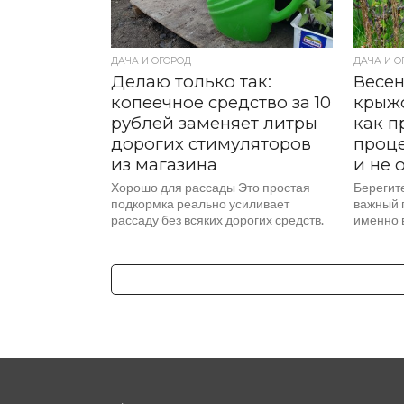
ДАЧА И ОГОРОД
ДАЧА И О
Делаю только так:
Весен
копеечное средство за 10
крыж
рублей заменяет литры
как п
дорогих стимуляторов
проц
из магазина
и не 
Хорошо для рассады Это простая
Берегит
подкормка реально усиливает
важный 
рассаду без всяких дорогих средств.
именно в
Вам понадобится луковая шелуха и
зависит
янтарная кислота. Они работают...
растений.