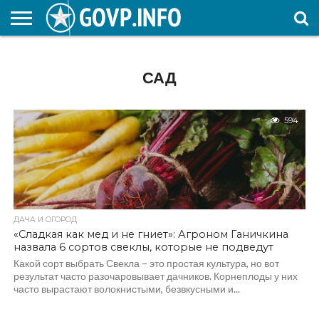
НОВОСТИ
ОБЩЕСТВО
ЭКОНОМИКА
ПОЛИТИКА
ПРОИСШЕСТВИЯ
НАУКА И
КУЛЬТУРА
ЖКХ
СПОРТ
АВТОРСКОЕ
ИНТЕРЕСНОЕ
ОБРАЗОВАНИЕ
САД
594
ДАЧА И ОГОРОД
«Сладкая как мед и не гниет»: Агроном Ганичкина
назвала 6 сортов свеклы, которые не подведут
Какой сорт выбрать Свекла – это простая культура, но вот
результат часто разочаровывает дачников. Корнеплоды у них
часто вырастают волокнистыми, безвкусными и...