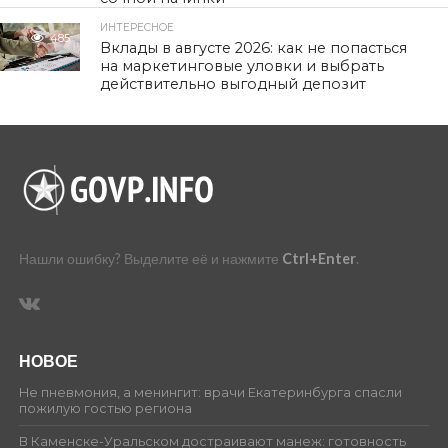
ИНТЕРЕСНОЕ
485
Вклады в августе 2026: как не попасться
на маркетинговые уловки и выбрать
действительно выгодный депозит
Нашли ошибку? Выделите её и нажмите
Ctrl+Enter
.
НОВОЕ
Не пневмония, а менингит: врачи Екатеринбурга спасли
пожилую гостью региона
В Каменске-Уральском достраивают манеж: готовность