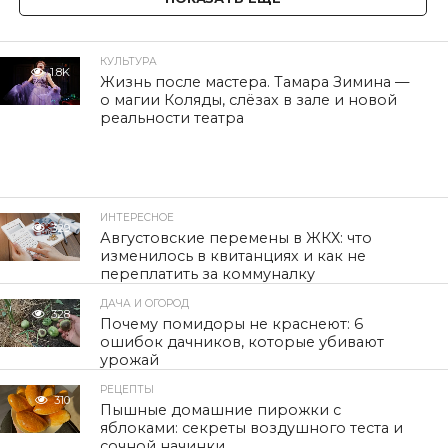
КУЛЬТУРА
1.8K
Жизнь после мастера. Тамара Зимина —
о магии Коляды, слёзах в зале и новой
реальности театра
ИНТЕРЕСНОЕ
329
Августовские перемены в ЖКХ: что
изменилось в квитанциях и как не
переплатить за коммуналку
ДАЧА И ОГОРОД
328
Почему помидоры не краснеют: 6
ошибок дачников, которые убивают
урожай
РЕЦЕПТЫ
310
Пышные домашние пирожки с
яблоками: секреты воздушного теста и
сочной начинки