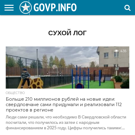
НОВОСТИ
ОБЩЕСТВО
ЭКОНОМИКА
ПОЛИТИКА
ПРОИСШЕСТВИЯ
НАУКА И
КУЛЬТУРА
ЖКХ
СПОРТ
АВТОРСКОЕ
ИНТЕРЕСНОЕ
ОБРАЗОВАНИЕ
СУХОЙ ЛОГ
435
ОБЩЕСТВО
Больше 210 миллионов рублей на новые идеи:
свердловчане сами придумали и реализовали 112
проектов в регионе
Люди сами решали, что необходимо В Свердловской области
посчитали, что получилось из затеи с народным
финансированием в 2025 году. Цифры получились такими:...