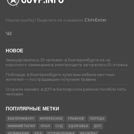
Нашли ошибку? Выделите её и нажмите
Ctrl+Enter
.
НОВОЕ
Эвакуировались 35 человек: в Екатеринбурге из-за
короткого замыкания в электрощите загорелась 10-этажка
Побоище: в Екатеринбурге хулиганы избили местных
жителей — пострадавшие получили травмы
Сгорели заживо: в ДТП в Белоярском районе погибли пять
человек
ПОПУЛЯРНЫЕ МЕТКИ
ЕКАТЕРИНБУРГ
ИНТЕРЕСНОЕ
ГЛАВНОЕ
ПОГОДА
НИЖНИЙ ТАГИЛ
УРАЛ
СУД
ЗДОРОВЬЕ
ДТП
КУЛИНАРИЯ
ЕДА
ГОЛОВОЛОМКА
РЕЦЕПТЫ