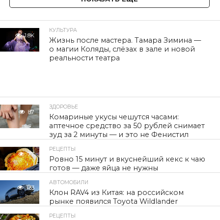
КУЛЬТУРА
1.8K
Жизнь после мастера. Тамара Зимина —
о магии Коляды, слёзах в зале и новой
реальности театра
ЗДОРОВЬЕ
87
Комариные укусы чешутся часами:
аптечное средство за 50 рублей снимает
зуд за 2 минуты — и это не Фенистил
РЕЦЕПТЫ
77
Ровно 15 минут и вкуснейший кекс к чаю
готов — даже яйца не нужны
АВТОМОБИЛИ
133
Клон RAV4 из Китая: на российском
рынке появился Toyota Wildlander
РЕЦЕПТЫ