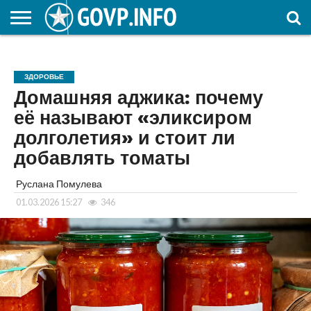
НОВОСТИ
ОБЩЕСТВО
ЭКОНОМИКА
ПОЛИТИКА
ПРОИСШЕСТВИЯ
НАУКА И
КУЛЬТУРА
ЖКХ
СПОРТ
АВТОРСКОЕ
ИНТЕРЕСНОЕ
ОБРАЗОВАНИЕ
ЗДОРОВЬЕ
Домашняя аджика: почему
её называют «эликсиром
долголетия» и стоит ли
добавлять томаты
Руслана Помулева
01.03.2026 15:27
346