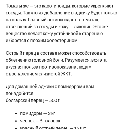
Томаты же — это каротиноиды, которые укрепляют
сосуды. Так что их добавление в аджику будет только
на пользу. Главный антиоксидант в томатах,
отвечающий за сосуды и кожу — ликопин. Это же
вещество делает кожу устойчивой к старению
и борется с плохим холестерином.
Острый перец в составе может способствовать
облегчению головной боли. Разумеется, вся эта
вкусная польза противопоказана людям
с воспалением слизистой ЖКТ.
Для домашней аджики с помидорами вам
понадобится:
болгарский перец — 500 г
помидоры — 3 кг
чеснок — 5 головок
красный острый перец — 15 шт.