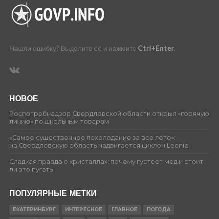
Нашли ошибку? Выделите её и нажмите
Ctrl+Enter
.
НОВОЕ
Роспотребнадзор Свердловской области открыл «горячую
линию» по школьным товарам
«Самое существенное похолодание за все лето»:
на Свердловскую область надвигается циклон Leonie
Сладкая правда о кристаллах: почему густеет мед и стоит
ли это пугать
ПОПУЛЯРНЫЕ МЕТКИ
ЕКАТЕРИНБУРГ
ИНТЕРЕСНОЕ
ГЛАВНОЕ
ПОГОДА