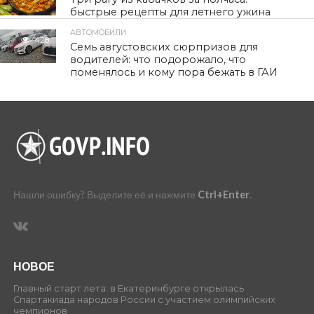
быстрые рецепты для летнего ужина
АВТОМОБИЛИ
428
Семь августовских сюрпризов для
водителей: что подорожало, что
поменялось и кому пора бежать в ГАИ
Нашли ошибку? Выделите её и нажмите
Ctrl+Enter
.
НОВОЕ
Главный старт лета: в Екатеринбурге открылась
Спартакиада народов России с участием олимпийских
чемпионов