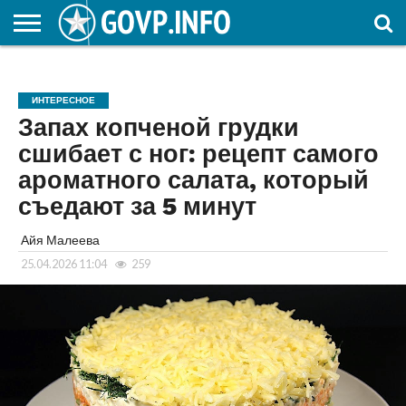
НОВОСТИ
ОБЩЕСТВО
ЭКОНОМИКА
ПОЛИТИКА
ПРОИСШЕСТВИЯ
НАУКА И
КУЛЬТУРА
ЖКХ
СПОРТ
АВТОРСКОЕ
ИНТЕРЕСНОЕ
ОБРАЗОВАНИЕ
ИНТЕРЕСНОЕ
Запах копченой грудки
сшибает с ног: рецепт самого
ароматного салата, который
съедают за 5 минут
Айя Малеева
25.04.2026 11:04
259