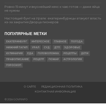
Ровно 15 минут и вкуснейший кекс к чаю готов — даже яйца
не нужны
Настоящий бунт на Урале: екатеринбуржцы атакуют власть
из-за закрытия Дворца пионеров
ПОПУЛЯРНЫЕ МЕТКИ
ЕКАТЕРИНБУРГ
ИНТЕРЕСНОЕ
ГЛАВНОЕ
ПОГОДА
НИЖНИЙ ТАГИЛ
УРАЛ
СУД
ДТП
ЗДОРОВЬЕ
КУЛИНАРИЯ
ЕДА
ГОЛОВОЛОМКА
РЕЦЕПТЫ
ДЕТИ
ПРАВОПИСАНИЕ
РЕЦЕПТ
ПОЖАР
АСТРОЛОГИЯ
ГОРОСКОП
О САЙТЕ
РЕДАКЦИОННАЯ ПОЛИТИКА
КОНТАКТНАЯ ИНФОРМАЦИЯ
© 2026 GOVP.INFO