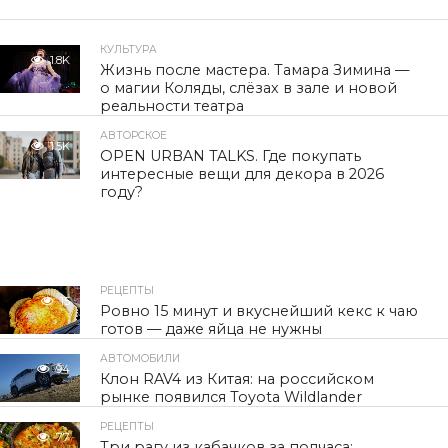
КУЛЬТУРА
1.8K
Жизнь после мастера. Тамара Зимина —
о магии Коляды, слёзах в зале и новой
реальности театра
АВТОРСКОЕ
1.5K
OPEN URBAN TALKS. Где покупать
интересные вещи для декора в 2026
году?
РЕЦЕПТЫ
15
Ровно 15 минут и вкуснейший кекс к чаю
готов — даже яйца не нужны
АВТОМОБИЛИ
94
Клон RAV4 из Китая: на российском
рынке появился Toyota Wildlander
РЕЦЕПТЫ
77
Три рагу из кабачков за полчаса: