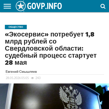
НОВОСТИ
ОБЩЕСТВО
ЭКОНОМИКА
ПОЛИТИКА
ПРОИСШЕСТВИЯ
НАУКА И
КУЛЬТУРА
ЖКХ
СПОРТ
АВТОРСКОЕ
ИНТЕРЕСНОЕ
ОБРАЗОВАНИЕ
ОБЩЕСТВО
«Экосервис» потребует 1,8
млрд рублей со
Свердловской области:
судебный процесс стартует
28 мая
Евгений Смышляев
28.05.2026 05:05
243