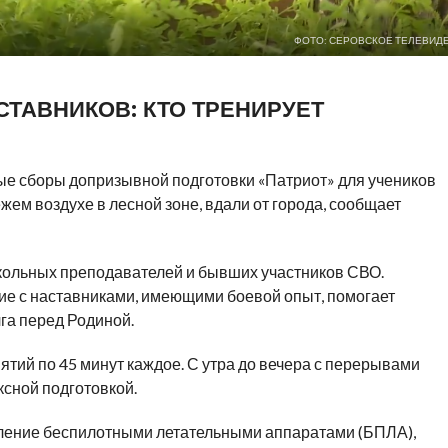
ФОТО: СЕРОВСКОЕ ТЕЛЕВИД
СТАВНИКОВ: КТО ТРЕНИРУЕТ
е сборы допризывной подготовки «Патриот» для учеников
жем воздухе в лесной зоне, вдали от города, сообщает
ольных преподавателей и бывших участников СВО.
ие с наставниками, имеющими боевой опыт, помогает
га перед Родиной.
тий по 45 минут каждое. С утра до вечера с перерывами
сной подготовкой.
вление беспилотными летательными аппаратами (БПЛА),