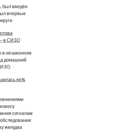
я, был введён
был впервые
круге.
ротова
 — в СИЗО
о в незаконном
под домашний
СИЗО.
ишилась 66%
ложнениями
 изжогу
ачения сигналам
и обследовании
ву желудка