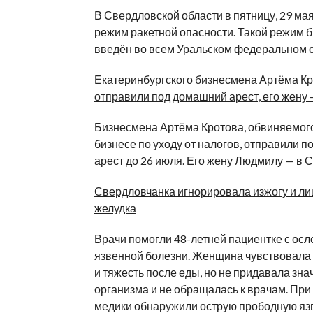
В Свердловской области в пятницу, 29 ма
режим ракетной опасности. Такой режим 
введён во всем Уральском федеральном о
Екатеринбургского бизнесмена Артёма К
отправили под домашний арест, его жену
Бизнесмена Артёма Кротова, обвиняемог
бизнесе по уходу от налогов, отправили 
арест до 26 июля. Его жену Людмилу — в 
Свердловчанка игнорировала изжогу и л
желудка
Врачи помогли 48-летней пациентке с ос
язвенной болезни. Женщина чувствовала
и тяжесть после еды, но не придавала зн
организма и не обращалась к врачам. Пр
медики обнаружили острую прободную яз