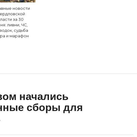
авные новости
ердловской
ласти за 30
ня: ливни, ЧС,
водок, судьба
ра и марафон
вом начались
нные сборы для
в