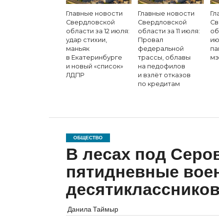
Главные новости
Главные новости
Гл
Свердловской
Свердловской
Св
области за 12 июля:
области за 11 июля:
об
удар стихии,
Провал
ию
маньяк
федеральной
па
в Екатеринбурге
трассы, облавы
мэ
и новый «список»
на педофилов
ЛДПР
и взлёт отказов
по кредитам
ОБЩЕСТВО
В лесах под Серо
пятидневные вое
десятикласснико
Данила Таймыр