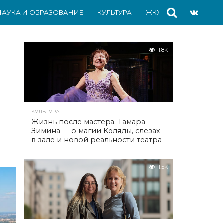
НАУКА И ОБРАЗОВАНИЕ
КУЛЬТУРА
ЖКХ
СПОРТ
АВ
1.8K
КУЛЬТУРА
Жизнь после мастера. Тамара
Зимина — о магии Коляды, слёзах
в зале и новой реальности театра
1.5K