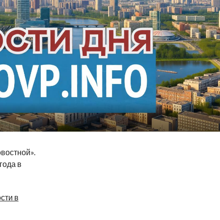
востной».
года в
сти в