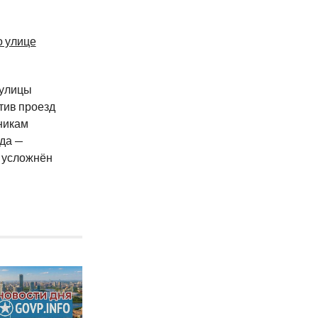
о улице
 улицы
тив проезд
никам
да —
 усложнён