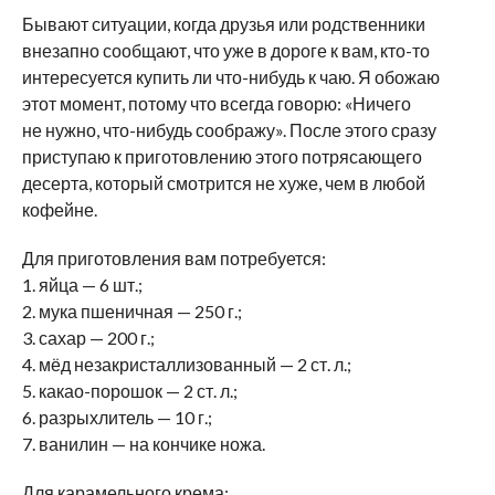
Бывают ситуации, когда друзья или родственники
внезапно сообщают, что уже в дороге к вам, кто-то
интересуется купить ли что-нибудь к чаю. Я обожаю
этот момент, потому что всегда говорю: «Ничего
не нужно, что-нибудь соображу». После этого сразу
приступаю к приготовлению этого потрясающего
десерта, который смотрится не хуже, чем в любой
кофейне.
Для приготовления вам потребуется:
1. яйца — 6 шт.;
2. мука пшеничная — 250 г.;
3. сахар — 200 г.;
4. мёд незакристаллизованный — 2 ст. л.;
5. какао-порошок — 2 ст. л.;
6. разрыхлитель — 10 г.;
7. ванилин — на кончике ножа.
Для карамельного крема: