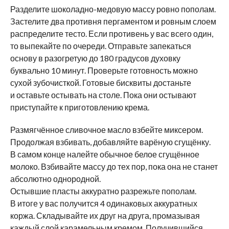
Разделите шоколадно-медовую массу ровно пополам.
Застелите два противня пергаментом и ровным слоем
распределите тесто. Если противень у вас всего один,
то выпекайте по очереди. Отправьте запекаться
основу в разогретую до 180 градусов духовку
буквально 10 минут. Проверьте готовность можно
сухой зубочисткой. Готовые бисквиты достаньте
и оставьте остывать на столе. Пока они остывают
приступайте к приготовлению крема.
Размягчённое сливочное масло взбейте миксером.
Продолжая взбивать, добавляйте варёную сгущёнку.
В самом конце налейте обычное белое сгущённое
молоко. Взбивайте массу до тех пор, пока она не станет
абсолютно однородной.
Остывшие пласты аккуратно разрежьте пополам.
В итоге у вас получится 4 одинаковых аккуратных
коржа. Складывайте их друг на друга, промазывая
каждый слой карамельным кремом. Получившийся