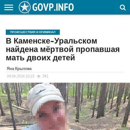
НОВОСТИ
ОБЩЕСТВО
ЭКОНОМИКА
ПОЛИТИКА
ПРОИСШЕСТВИЯ
НАУКА И
КУЛЬТУРА
ЖКХ
СПОРТ
АВТОРСКОЕ
ИНТЕРЕСНОЕ
ОБРАЗОВАНИЕ
ПРОИСШЕСТВИЯ И КРИМИНАЛ
В Каменске-Уральском
найдена мёртвой пропавшая
мать двоих детей
Яна Крылова
04.06.2026 10:23
341