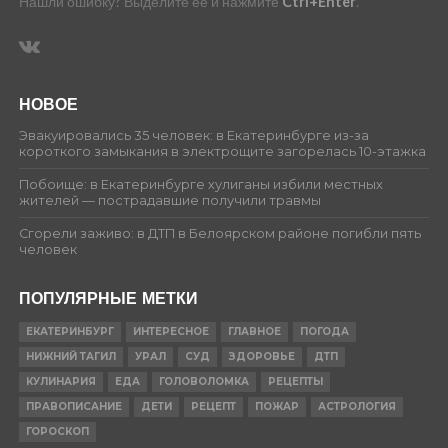
Нашли ошибку? Выделите её и нажмите
Ctrl+Enter
.
НОВОЕ
Эвакуировались 35 человек: в Екатеринбурге из-за
короткого замыкания в электрощите загорелась 10-этажка
Побоище: в Екатеринбурге хулиганы избили местных
жителей — пострадавшие получили травмы
Сгорели заживо: в ДТП в Белоярском районе погибли пять
человек
ПОПУЛЯРНЫЕ МЕТКИ
ЕКАТЕРИНБУРГ
ИНТЕРЕСНОЕ
ГЛАВНОЕ
ПОГОДА
НИЖНИЙ ТАГИЛ
УРАЛ
СУД
ЗДОРОВЬЕ
ДТП
КУЛИНАРИЯ
ЕДА
ГОЛОВОЛОМКА
РЕЦЕПТЫ
ПРАВОПИСАНИЕ
ДЕТИ
РЕЦЕПТ
ПОЖАР
АСТРОЛОГИЯ
ГОРОСКОП