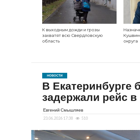
К выходным дожди и грозы
Назнач
захватят всю Свердловскую
Кушвин
область
округа
НОВОСТИ
В Екатеринбурге б
задержали рейс в
Евгений Смышляев
23.06.2026 17:38
510