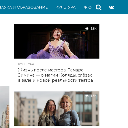
НАУКА И ОБРАЗОВАНИЕ
КУЛЬТУРА
ЖКХ
СПОРТ
АВ
1.8K
КУЛЬТУРА
Жизнь после мастера. Тамара
Зимина — о магии Коляды, слёзах
в зале и новой реальности театра
1.5K