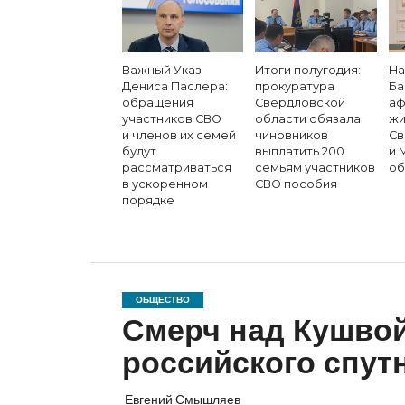
Важный Указ
Итоги полугодия:
На
Дениса Паслера:
прокуратура
Ба
обращения
Свердловской
аф
участников СВО
области обязала
жи
и членов их семей
чиновников
Св
будут
выплатить 200
и 
рассматриваться
семьям участников
об
в ускоренном
СВО пособия
порядке
ОБЩЕСТВО
Смерч над Кушвой
российского спут
Евгений Смышляев