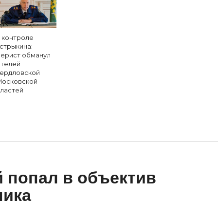
 контроле
стрыкина:
ерист обманул
телей
ердловской
Московской
ластей
 попал в объектив
ника