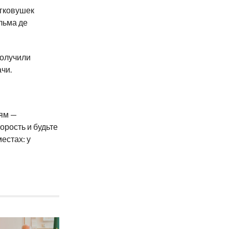
егковушек
льма де
получили
чи.
ям —
орость и будьте
естах: у