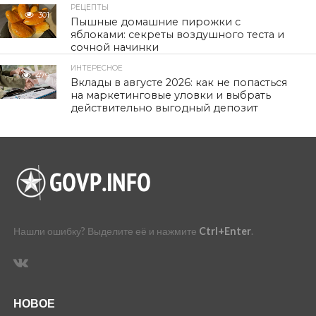
РЕЦЕПТЫ
301
Пышные домашние пирожки с
яблоками: секреты воздушного теста и
сочной начинки
ИНТЕРЕСНОЕ
479
Вклады в августе 2026: как не попасться
на маркетинговые уловки и выбрать
действительно выгодный депозит
Нашли ошибку? Выделите её и нажмите
Ctrl+Enter
.
НОВОЕ