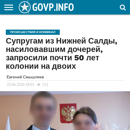
НОВОСТИ
ОБЩЕСТВО
ЭКОНОМИКА
ПОЛИТИКА
ПРОИСШЕСТВИЯ
НАУКА И
КУЛЬТУРА
ЖКХ
СПОРТ
АВТОРСКОЕ
ИНТЕРЕСНОЕ
ОБРАЗОВАНИЕ
ПРОИСШЕСТВИЯ И КРИМИНАЛ
Супругам из Нижней Салды,
насиловавшим дочерей,
запросили почти 50 лет
колонии на двоих
Евгений Смышляев
23.06.2026 18:01
511