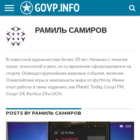
НОВОСТИ
ОБЩЕСТВО
ЭКОНОМИКА
ПОЛИТИКА
ПРОИСШЕСТВИЯ
НАУКА И
КУЛЬТУРА
ЖКХ
СПОРТ
АВТОРСКОЕ
ИНТЕРЕСНОЕ
РАМИЛЬ САМИРОВ
ОБРАЗОВАНИЕ
В новостной журналистике более 10 лет. Начинал с тематик
науки, технологий и авто, но со временем сфокусировался на
спорте. Освещал крупнейшие мировые события, включая
Олимпийские игры и чемпионаты мира по футболу. Имею
опыт работы в таких изданиях, как Planet Today, Спорт FM,
Спорт 24, Футбол 24 и ОСН.
POSTS BY РАМИЛЬ САМИРОВ
509