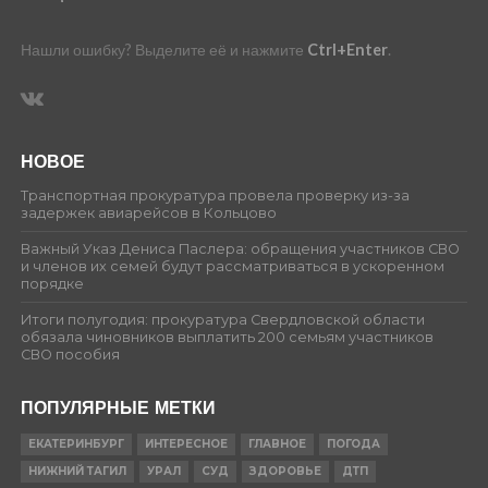
Нашли ошибку? Выделите её и нажмите
Ctrl+Enter
.
НОВОЕ
Транспортная прокуратура провела проверку из-за
задержек авиарейсов в Кольцово
Важный Указ Дениса Паслера: обращения участников СВО
и членов их семей будут рассматриваться в ускоренном
порядке
Итоги полугодия: прокуратура Свердловской области
обязала чиновников выплатить 200 семьям участников
СВО пособия
ПОПУЛЯРНЫЕ МЕТКИ
ЕКАТЕРИНБУРГ
ИНТЕРЕСНОЕ
ГЛАВНОЕ
ПОГОДА
НИЖНИЙ ТАГИЛ
УРАЛ
СУД
ЗДОРОВЬЕ
ДТП