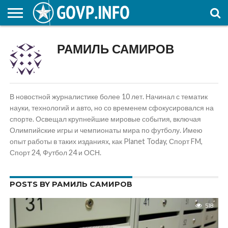
НОВОСТИ
ОБЩЕСТВО
ЭКОНОМИКА
ПОЛИТИКА
ПРОИСШЕСТВИЯ
НАУКА И
КУЛЬТУРА
ЖКХ
СПОРТ
АВТОРСКОЕ
ИНТЕРЕСНОЕ
РАМИЛЬ САМИРОВ
ОБРАЗОВАНИЕ
В новостной журналистике более 10 лет. Начинал с тематик
науки, технологий и авто, но со временем сфокусировался на
спорте. Освещал крупнейшие мировые события, включая
Олимпийские игры и чемпионаты мира по футболу. Имею
опыт работы в таких изданиях, как Planet Today, Спорт FM,
Спорт 24, Футбол 24 и ОСН.
POSTS BY РАМИЛЬ САМИРОВ
518