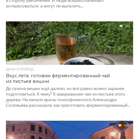
в сторону увеличения. И люди всерьёз начинают
интересоваться: а могут ли выселить...
515
ДАЧА И ОГОРОД
Вкус лета: готовим ферментированный чай
из листьев вишни
До сезона вишен ещё далеко, но всё равно можно заранее
подготовиться. К чему? К завариванию чая из листьев этого
дерева. На канале врача-психофизиолога Александра
Соловьёва рассказали, как приготовить ферментированный...
490