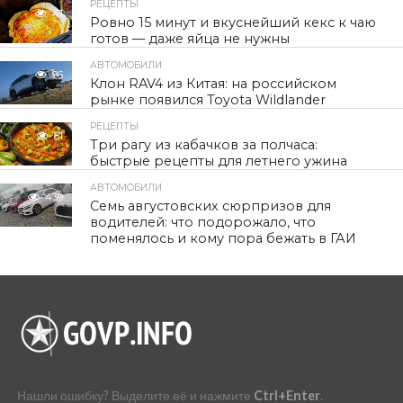
РЕЦЕПТЫ
41
Ровно 15 минут и вкуснейший кекс к чаю
готов — даже яйца не нужны
АВТОМОБИЛИ
96
Клон RAV4 из Китая: на российском
рынке появился Toyota Wildlander
РЕЦЕПТЫ
81
Три рагу из кабачков за полчаса:
быстрые рецепты для летнего ужина
АВТОМОБИЛИ
439
Семь августовских сюрпризов для
водителей: что подорожало, что
поменялось и кому пора бежать в ГАИ
Нашли ошибку? Выделите её и нажмите
Ctrl+Enter
.