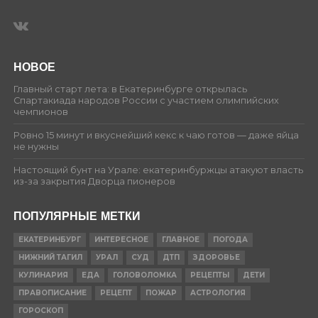
НОВОЕ
Главный старт лета: в Екатеринбурге открылась
Спартакиада народов России с участием олимпийских
чемпионов
Ровно 15 минут и вкуснейший кекс к чаю готов — даже яйца
не нужны
Настоящий бунт на Урале: екатеринбуржцы атакуют власть
из-за закрытия Дворца пионеров
ПОПУЛЯРНЫЕ МЕТКИ
ЕКАТЕРИНБУРГ
ИНТЕРЕСНОЕ
ГЛАВНОЕ
ПОГОДА
НИЖНИЙ ТАГИЛ
УРАЛ
СУД
ДТП
ЗДОРОВЬЕ
КУЛИНАРИЯ
ЕДА
ГОЛОВОЛОМКА
РЕЦЕПТЫ
ДЕТИ
ПРАВОПИСАНИЕ
РЕЦЕПТ
ПОЖАР
АСТРОЛОГИЯ
ГОРОСКОП