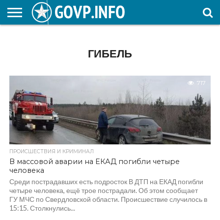
НОВОСТИ
ОБЩЕСТВО
ЭКОНОМИКА
ПОЛИТИКА
ПРОИСШЕСТВИЯ
НАУКА И
КУЛЬТУРА
ЖКХ
СПОРТ
АВТОРСКОЕ
ИНТЕРЕСНОЕ
ОБРАЗОВАНИЕ
ГИБЕЛЬ
717
ПРОИСШЕСТВИЯ И КРИМИНАЛ
В массовой аварии на ЕКАД погибли четыре
человека
Среди пострадавших есть подросток В ДТП на ЕКАД погибли
четыре человека, ещё трое пострадали. Об этом сообщает
ГУ МЧС по Свердловской области. Происшествие случилось в
15:15. Столкнулись...