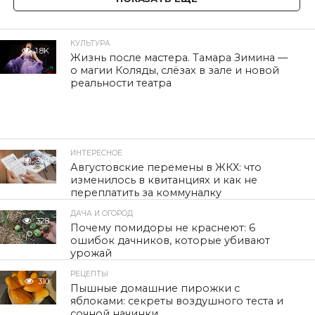
КУЛЬТУРА
1.8K
Жизнь после мастера. Тамара Зимина —
о магии Коляды, слёзах в зале и новой
реальности театра
ИНТЕРЕСНОЕ
329
Августовские перемены в ЖКХ: что
изменилось в квитанциях и как не
переплатить за коммуналку
ДАЧА И ОГОРОД
328
Почему помидоры не краснеют: 6
ошибок дачников, которые убивают
урожай
РЕЦЕПТЫ
310
Пышные домашние пирожки с
яблоками: секреты воздушного теста и
сочной начинки