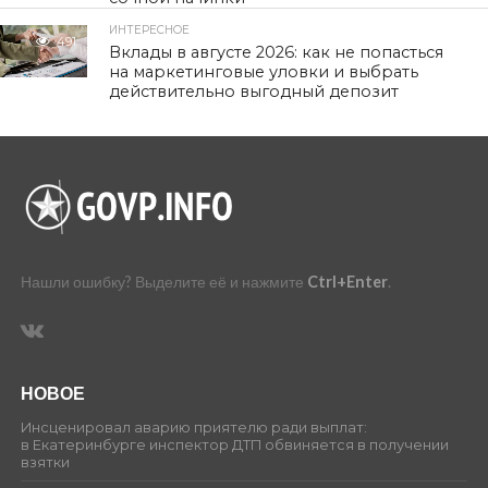
ИНТЕРЕСНОЕ
491
Вклады в августе 2026: как не попасться
на маркетинговые уловки и выбрать
действительно выгодный депозит
Нашли ошибку? Выделите её и нажмите
Ctrl+Enter
.
НОВОЕ
Инсценировал аварию приятелю ради выплат:
в Екатеринбурге инспектор ДТП обвиняется в получении
взятки