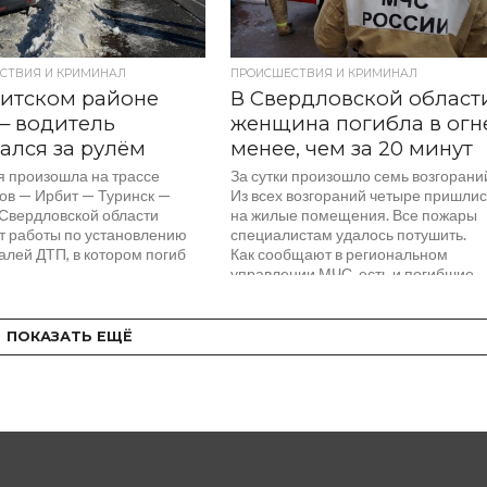
СТВИЯ И КРИМИНАЛ
ПРОИСШЕСТВИЯ И КРИМИНАЛ
итском районе
В Свердловской област
— водитель
женщина погибла в огн
ался за рулём
менее, чем за 20 минут
я произошла на трассе
За сутки произошло семь возгорани
в — Ирбит — Туринск —
Из всех возгораний четыре пришли
 Свердловской области
на жилые помещения. Все пожары
т работы по установлению
специалистам удалось потушить.
алей ДТП, в котором погиб
Как сообщают в региональном
...
управлении МЧС, есть и погибшие,
а именно...
ПОКАЗАТЬ ЕЩЁ