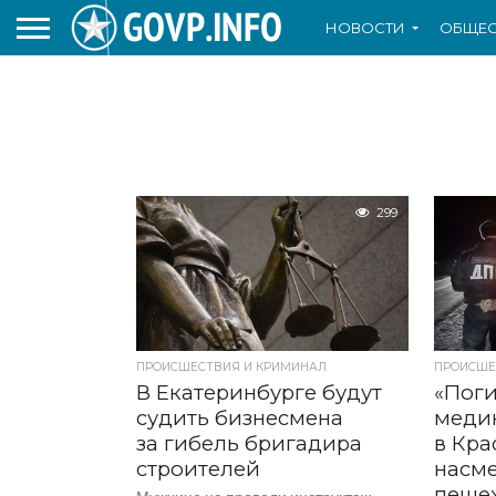
НОВОСТИ
ОБЩЕС
299
ПРОИСШЕСТВИЯ И КРИМИНАЛ
ПРОИСШЕ
В Екатеринбурге будут
«Поги
судить бизнесмена
медик
за гибель бригадира
в Кра
строителей
насме
пеше