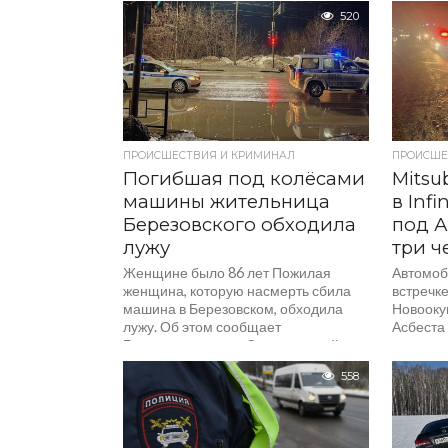
520
ПРОИСШЕСТВИЯ И КРИМИНАЛ
ПРОИСШЕ
Погибшая под колёсами
Mitsu
машины жительница
в Infi
Березовского обходила
под А
лужу
три ч
Женщине было 86 лет Пожилая
Автомоб
женщина, которую насмерть сбила
встречк
машина в Березовском, обходила
Новооку
лужу. Об этом сообщает
Асбеста
Госавтоинспекция Свердловской
жизни т
области. Трагедия случилась...
новость..
558