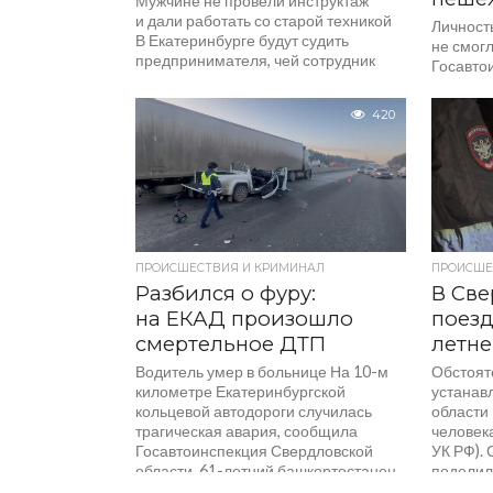
Мужчине не провели инструктаж
и дали работать со старой техникой
Личност
В Екатеринбурге будут судить
не смог
предпринимателя, чей сотрудник
Госавто
заживо сгорел во время ремонта
обстояте
крыши на проспекте Космонавтов,
сообщае
420
сообщили в пресс-службе...
30 марта
насмерть
ПРОИСШЕСТВИЯ И КРИМИНАЛ
ПРОИСШЕ
Разбился о фуру:
В Све
на ЕКАД произошло
поезд
смертельное ДТП
летне
Водитель умер в больнице На 10-м
Обстоят
километре Екатеринбургской
устанав
кольцевой автодороги случилась
области 
трагическая авария, сообщила
человека
Госавтоинспекция Свердловской
УК РФ).
области. 61-летний башкортостанец
поделил
на Volkswagen решил...
СК Росси