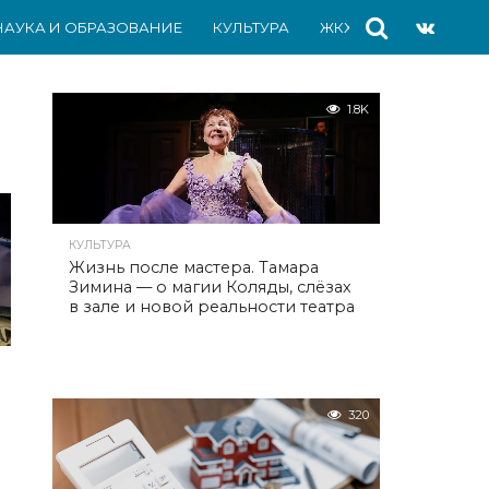
НАУКА И ОБРАЗОВАНИЕ
КУЛЬТУРА
ЖКХ
СПОРТ
АВ
1.8K
КУЛЬТУРА
Жизнь после мастера. Тамара
Зимина — о магии Коляды, слёзах
в зале и новой реальности театра
320