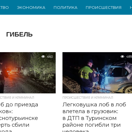
ТВО
ЭКОНОМИКА
ПОЛИТИКА
ПРОИСШЕСТВИЯ
ГИБЕЛЬ
460
489
СТВИЯ И КРИМИНАЛ
ПРОИСШЕСТВИЯ И КРИМИНАЛ
б до приезда
Легковушка лоб в лоб
ов»:
влетела в грузовик:
снотурьинске
в ДТП в Туринском
рть сбили
районе погибли три
хода
человека