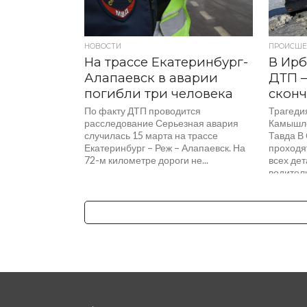
НОВОСТИ
ПРОИСШЕ
На трассе Екатеринбург-
В Ирб
Алапаевск в аварии
ДТП 
погибли три человека
сконч
По факту ДТП проводится
Трагеди
расследование Серьезная авария
Камышло
случилась 15 марта на трассе
Тавда В
Екатеринбург – Реж – Алапаевск. На
проходя
72-м километре дороги не...
всех дет
водитель