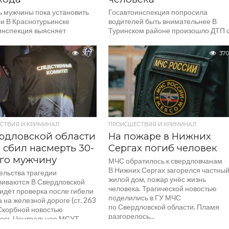
ь мужчины пока установить
Госавтоинспекция попросила
ли В Краснотурьинске
водителей быть внимательнее В
инспекция выясняет
Туринском районе произошло ДТП 
льства гибели человека,
тремя погибшими, сообщает
т ведомство. В понедельник,
Госавтоинспекция Свердловской
367
370
, около 1:00 «ВАЗ-2115»
области. Происшествие случилось
 сбил пешехода....
вечером в воскресенье, 29 марта,...
СТВИЯ И КРИМИНАЛ
ПРОИСШЕСТВИЯ И КРИМИНАЛ
рдловской области
На пожаре в Нижних
 сбил насмерть 30-
Сергах погиб человек
го мужчину
МЧС обратилось к свердловчанам
В Нижних Сергах загорелся частны
ельства трагедии
жилой дом, пожар унёс жизнь
ливаются В Свердловской
человека. Трагической новостью
идёт проверка после гибели
поделились в ГУ МЧС
 на железной дороге (ст. 263
по Свердловской области. Пламя
 Скорбной новостью
разгорелось...
ось Центральное МСУТ
и. Трагедия...