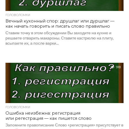
ГОЛОВОЛОМКИ
Вечный кухонный спор: друшлаг или дуршлаг —
как начать говорить и писать слово правильно
Ставим точку в этом обсуждении Вы заходите на кухню и
решаете отварить макароны. Ставите кастрюлю на плиту,
всыпаете их, а после варки...
918
ГОЛОВОЛОМКИ
Ошибка неизбежна: регистрация
или регестрация — как пишется слово
Запомните правописание Слово «регистрация» присутствует в