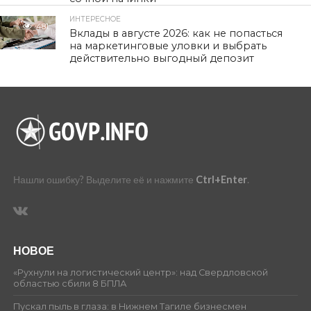
ИНТЕРЕСНОЕ
481
Вклады в августе 2026: как не попасться
на маркетинговые уловки и выбрать
действительно выгодный депозит
Нашли ошибку? Выделите её и нажмите
Ctrl+Enter
.
НОВОЕ
«Рухнули на логистический центр»: над Свердловской
областью сбили 8 БПЛА
Пускал пыль в глаза: в Нижнем Тагиле бизнесмен