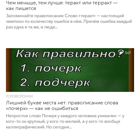
Чем меньше, тем лучше: теракт или терракт —
как пишется
Запоминайте правописание Слово «теракт» — настоящий
чемпион по количеству ошибок в нём. Причём ошибка каждый
раз одна и та же, и люди...
347
ГОЛОВОЛОМКИ
Лишней букве места нет: правописание слова
«почерк» — как не ошибиться
Непростое слово Почерк у каждого человека уникален — у
кого-то он крупный, у кого-то мелкий, а у кого-то вообще
каллиграфический. Но сегодня...