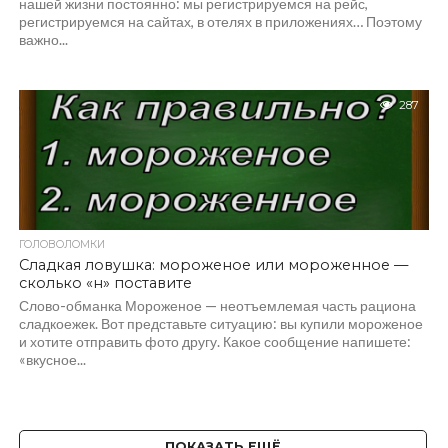
нашей жизни постоянно: мы регистрируемся на рейс,
регистрируемся на сайтах, в отелях в приложениях… Поэтому
важно...
287
ГОЛОВОЛОМКИ
Сладкая ловушка: мороженое или мороженное —
сколько «н» поставите
Слово-обманка Мороженое — неотъемлемая часть рациона
сладкоежек. Вот представьте ситуацию: вы купили мороженое
и хотите отправить фото другу. Какое сообщение напишете:
«вкусное...
ПОКАЗАТЬ ЕЩЁ