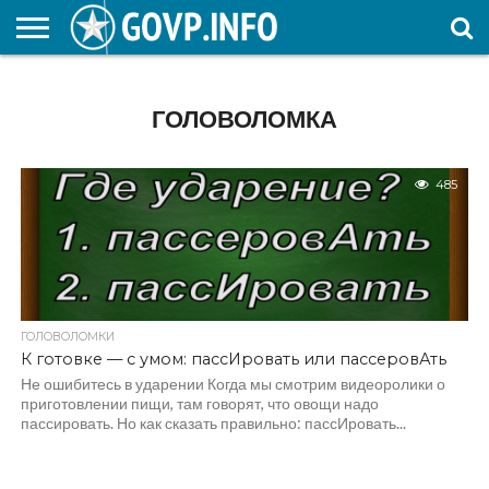
НОВОСТИ
ОБЩЕСТВО
ЭКОНОМИКА
ПОЛИТИКА
ПРОИСШЕСТВИЯ
НАУКА И
КУЛЬТУРА
ЖКХ
СПОРТ
АВТОРСКОЕ
ИНТЕРЕСНОЕ
ОБРАЗОВАНИЕ
ГОЛОВОЛОМКА
485
ГОЛОВОЛОМКИ
К готовке — с умом: пассИровать или пассеровАть
Не ошибитесь в ударении Когда мы смотрим видеоролики о
приготовлении пищи, там говорят, что овощи надо
пассировать. Но как сказать правильно: пассИровать...