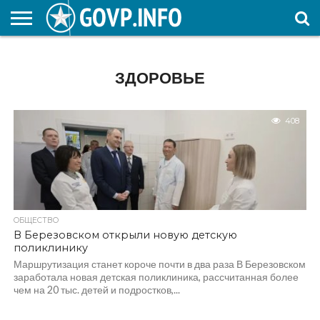
НОВОСТИ
ОБЩЕСТВО
ЭКОНОМИКА
ПОЛИТИКА
ПРОИСШЕСТВИЯ
НАУКА И
КУЛЬТУРА
ЖКХ
СПОРТ
АВТОРСКОЕ
ИНТЕРЕСНОЕ
ОБРАЗОВАНИЕ
ЗДОРОВЬЕ
408
ОБЩЕСТВО
В Березовском открыли новую детскую
поликлинику
Маршрутизация станет короче почти в два раза В Березовском
заработала новая детская поликлиника, рассчитанная более
чем на 20 тыс. детей и подростков,...