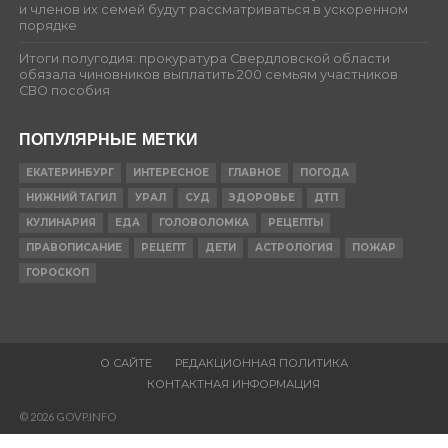
и членов их семей будут рассматриваться в ускоренном
порядке
Итоги полугодия: прокуратура Свердловской области
обязала чиновников выплатить 200 семьям участников
СВО пособия
ПОПУЛЯРНЫЕ МЕТКИ
ЕКАТЕРИНБУРГ
ИНТЕРЕСНОЕ
ГЛАВНОЕ
ПОГОДА
НИЖНИЙ ТАГИЛ
УРАЛ
СУД
ЗДОРОВЬЕ
ДТП
КУЛИНАРИЯ
ЕДА
ГОЛОВОЛОМКА
РЕЦЕПТЫ
ПРАВОПИСАНИЕ
РЕЦЕПТ
ДЕТИ
АСТРОЛОГИЯ
ПОЖАР
ГОРОСКОП
О САЙТЕ
РЕДАКЦИОННАЯ ПОЛИТИКА
КОНТАКТНАЯ ИНФОРМАЦИЯ
© 2026 GOVP.INFO