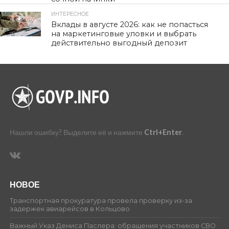
ИНТЕРЕСНОЕ
465
Вклады в августе 2026: как не попасться
на маркетинговые уловки и выбрать
действительно выгодный депозит
Нашли ошибку? Выделите её и нажмите
Ctrl+Enter
.
НОВОЕ
Транспортная прокуратура провела проверку из-за
задержек авиарейсов в Кольцово
Важный Указ Дениса Паслера: обращения участников СВО