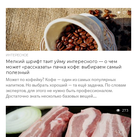
271
ИНТЕРЕСНОЕ
Мелкий шрифт таит уйму интересного — о чем
может «рассказать» пачка кофе: выбираем самый
полезный
Может по кофейку? Кофе — один из самых популярных
напитков. Но выбрать хороший — та ещё задачка. По словам
экспертов, для этого не нужно быть профессионалом.
Достаточно знать несколько базовых вещей....
273