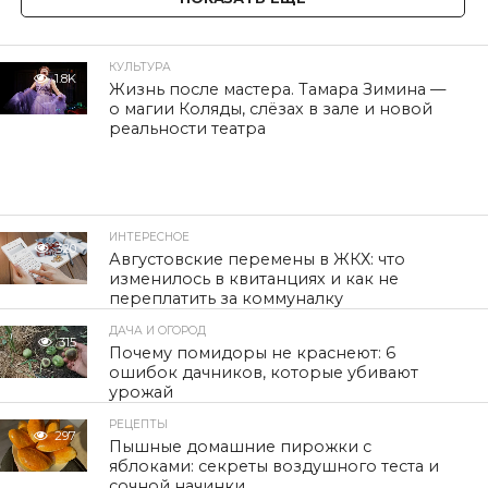
КУЛЬТУРА
1.8K
Жизнь после мастера. Тамара Зимина —
о магии Коляды, слёзах в зале и новой
реальности театра
ИНТЕРЕСНОЕ
320
Августовские перемены в ЖКХ: что
изменилось в квитанциях и как не
переплатить за коммуналку
ДАЧА И ОГОРОД
315
Почему помидоры не краснеют: 6
ошибок дачников, которые убивают
урожай
РЕЦЕПТЫ
297
Пышные домашние пирожки с
яблоками: секреты воздушного теста и
сочной начинки