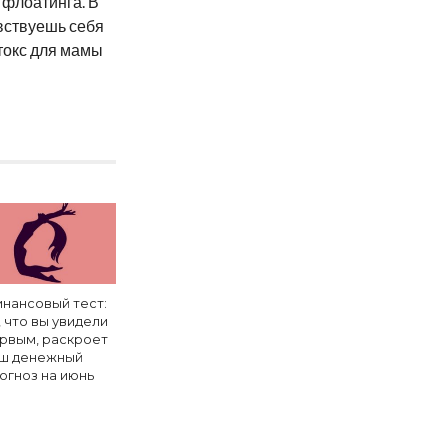
 флоатинга. В
вствуешь себя
етокс для мамы
нансовый тест:
, что вы увидели
рвым, раскроет
ш денежный
огноз на июнь