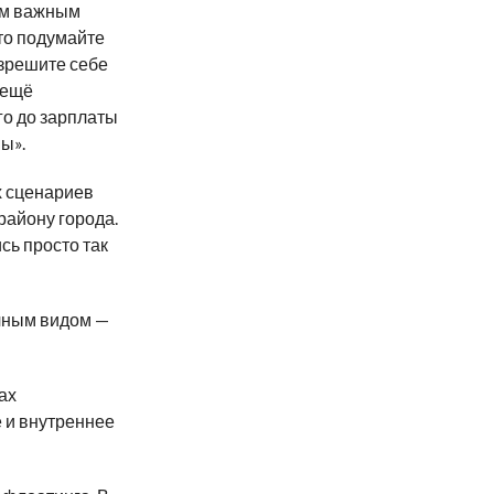
ым важным
то подумайте
азрешите себе
 ещё
ого до зарплаты
ны».
х сценариев
району города.
сь просто так
ичным видом —
ах
 и внутреннее