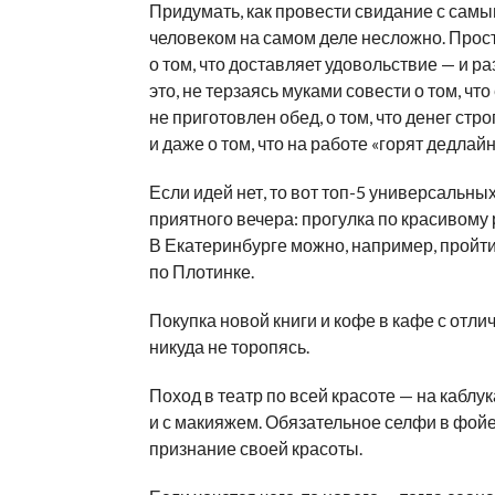
Придумать, как провести свидание с сам
человеком на самом деле несложно. Прос
о том, что доставляет удовольствие — и р
это, не терзаясь муками совести о том, что
не приготовлен обед, о том, что денег стр
и даже о том, что на работе «горят дедлай
Если идей нет, то вот топ-5 универсальны
приятного вечера: прогулка по красивому 
В Екатеринбурге можно, например, пройти
по Плотинке.
Покупка новой книги и кофе в кафе с отл
никуда не торопясь.
Поход в театр по всей красоте — на каблук
и с макияжем. Обязательное селфи в фойе
признание своей красоты.