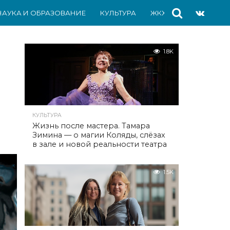
НАУКА И ОБРАЗОВАНИЕ
КУЛЬТУРА
ЖКХ
СПОРТ
АВ
1.8K
КУЛЬТУРА
Жизнь после мастера. Тамара
Зимина — о магии Коляды, слёзах
в зале и новой реальности театра
1.5K