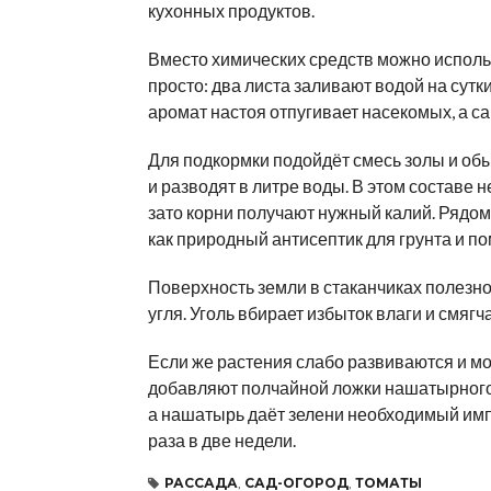
кухонных продуктов.
Вместо химических средств можно использ
просто: два листа заливают водой на сутк
аромат настоя отпугивает насекомых, а с
Для подкормки подойдёт смесь золы и обы
и разводят в литре воды. В этом составе н
зато корни получают нужный калий. Рядом
как природный антисептик для грунта и по
Поверхность земли в стаканчиках полезн
угля. Уголь вбирает избыток влаги и смяг
Если же растения слабо развиваются и мош
добавляют полчайной ложки нашатырного с
а нашатырь даёт зелени необходимый имп
раза в две недели.
РАССАДА
,
САД-ОГОРОД
,
ТОМАТЫ