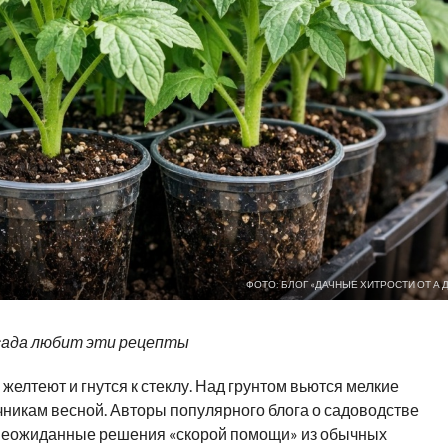
ФОТО: БЛОГ «ДАЧНЫЕ ХИТРОСТИ ОТ А Д
сада любит эти рецепты
елтеют и гнутся к стеклу. Над грунтом вьются мелкие
никам весной. Авторы популярного блога о садоводстве
еожиданные решения «скорой помощи» из обычных