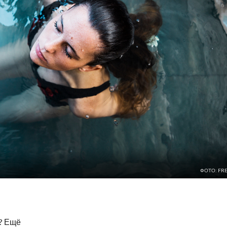
ФОТО: FRE
р? Ещё