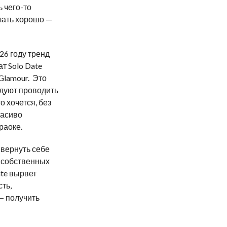
ь чего-то
лать хорошо —
26 году тренд
т Solo Date
Glamour. Это
ндуют проводить
о хочется, без
расиво
раоке.
 вернуть себе
в собственных
ate вырвет
ть,
— получить