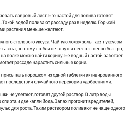
овать лавровый лист. Его настой для полива готовят
и. Такой водой поливают рассаду раз в неделю. Горький
ами растения меньше желтеют.
чного столового уксуса. Чайную ложку золы гасят уксусом
ет азота, поэтому стебли не тянутся неестественно быстро,
 на полке можно найти корицу. Её водный настой работает
могает рассаде нарастить сильные корни.
о присыпать порошком из одной таблетки активированного
чает последствия случайного перекорма удобрениями.
ки не улетают, готовят другой раствор. В литр воды
пирта и две капли йода. Запах прогонит вредителей,
ульс для роста. Таким раствором поливают не чаще одного