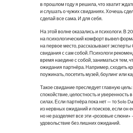
в прошлом году я решила, что хватит ждат
и слушать о чужих свиданиях. Хочешь сде
сделай все сама. И для себя.
На этой волне оказались и психологи. В 20
на психологический комфорт вывел форма
на первое место, рассказывают эксперты 
свидания с сам собой. Психологи рекоме
время наедине с собой, заниматься тем, чт
ожидания партнёра. Например, сходить к
поужинать, посетить музей, боулинг или ка
Такое свидание преследует главную цель:
спокойствие, целостность и уверенность 
силах. Если партнёра пока нет — то Solo D
из нервных ожиданий и поисков, если он ес
но не разделяет все эти «розовые слюни» 
удовольствие без лишних ожиданий.