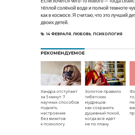
Если хочется чего-то нового — тогда сеанс
тёплой солёной воде и полной темноте чу
как в космосе. Я считаю, что это лучший д
двоих детей.
14 ФЕВРАЛЯ
,
ЛЮБОВЬ
,
ПСИХОЛОГИЯ
РЕКОМЕНДУЕМОЕ
Хандра отступает
Золотое правило
Фи
за 5 минут: 7
тибетских
то
научных способов
мудрецов:
пе
поднять
как сохранить
ва
настроение
душевный покой,
пр
без визитов
когда всё идёт
к психологу
не по плану