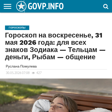
НОВОСТИ
ОБЩЕСТВО
ЭКОНОМИКА
ПОЛИТИКА
ПРОИСШЕСТВИЯ
НАУКА И
КУЛЬТУРА
ЖКХ
СПОРТ
АВТОРСКОЕ
ИНТЕРЕСНОЕ
ОБРАЗОВАНИЕ
ГОРОСКОПЫ
Гороскоп на воскресенье, 31
мая 2026 года: для всех
знаков Зодиака — Тельцам —
деньги, Рыбам — общение
Руслана Помулева
30.05.2026 07:08
427