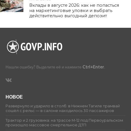
438
Вклады в августе 2026: как не попасться
на маркетинговые уловки и выбрать
действительно выгодный депозит
Нашли ошибку? Выделите её и нажмите
Ctrl+Enter
.
НОВОЕ
Развернуло и ударило в столб: в Нижнем Тагиле трамвай
сошёл с рельс — в салоне находилось 30 пассажиров
Трактор и 2 грузовика: на трассе М-12 под Первоуральском
произошло массовое смертельное ДТП