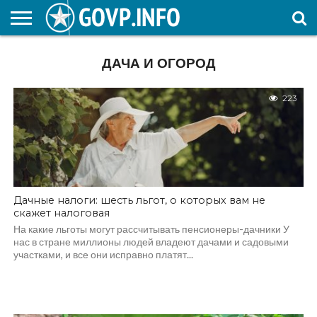
НОВОСТИ
ОБЩЕСТВО
ЭКОНОМИКА
ПОЛИТИКА
ПРОИСШЕСТВИЯ
НАУКА И
КУЛЬТУРА
ЖКХ
СПОРТ
АВТОРСКОЕ
ИНТЕРЕСНОЕ
ДАЧА И ОГОРОД
ОБРАЗОВАНИЕ
223
Дачные налоги: шесть льгот, о которых вам не
скажет налоговая
На какие льготы могут рассчитывать пенсионеры-дачники У
нас в стране миллионы людей владеют дачами и садовыми
участками, и все они исправно платят...