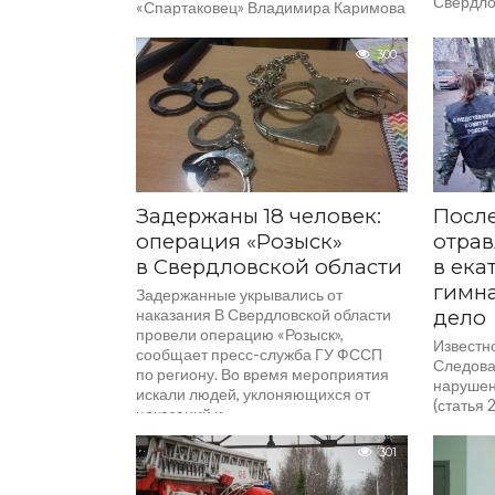
Свердло
«Спартаковец» Владимира Каримова
прогулк
задержали, решается вопрос об
на коже 
избрании меры пресечения. Об...
300
Задержаны 18 человек:
После
операция «Розыск»
отрав
в Свердловской области
в ека
гимн
Задержанные укрывались от
наказания В Свердловской области
дело
провели операцию «Розыск»,
Известн
сообщает пресс-служба ГУ ФССП
Следова
по региону. Во время мероприятия
нарушен
искали людей, уклоняющихся от
(статья 
наказаний и...
гимнази
301