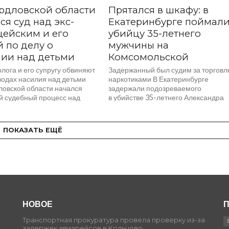
рдловской области
Прятался в шкафу: в
ся суд над экс-
Екатеринбурге поймал
ейским и его
убийцу 35-летнего
 по делу о
мужчины на
ии над детьми
Комсомольской
лога и его супругу обвиняют
Задержанный был судим за торгов
зодах насилия над детьми
наркотиками В Екатеринбурге
ловской области начался
задержали подозреваемого
й судебный процесс над
в убийстве 35-летнего Александра
ми из Нижней Салды, которых
Такаева, совершенном вечером
 в многолетнем...
20 апреля на улице Комсомольской
сообщает «КП-Екатеринбург».
ПОКАЗАТЬ ЕЩЁ
Оперативники выследили 23-
летнего...
НОВОЕ
П
Транспортная прокуратура провела проверку из-за
задержек авиарейсов в Кольцово