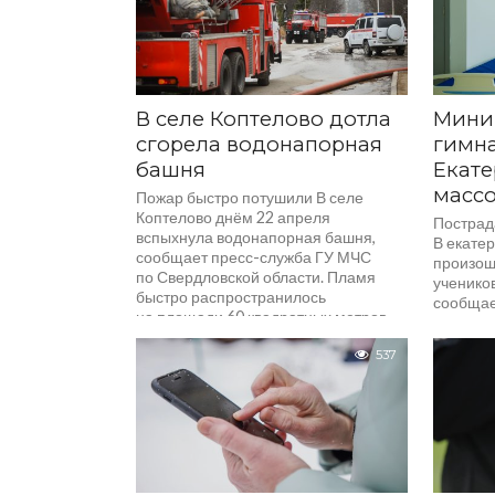
В селе Коптелово дотла
Мини
сгорела водонапорная
гимна
башня
Екате
масс
Пожар быстро потушили В селе
Коптелово днём 22 апреля
Пострад
вспыхнула водонапорная башня,
В екате
сообщает пресс-служба ГУ МЧС
произош
по Свердловской области. Пламя
ученико
быстро распространилось
сообщае
на площади 60 квадратных метров,...
прокура
Начиная
537
помощью