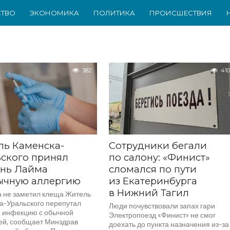
ТВО
ЭКОНОМИКА
ПОЛИТИКА
ПРОИСШЕСТВИЯ
382
410
ль Каменска-
Сотрудники бегали
ского принял
по салону: «Финист»
знь Лайма
сломался по пути
ычную аллергию
из Екатеринбурга
в Нижний Тагил
 не заметил клеща Житель
а-Уральского перепутал
Люди почувствовали запах гари
 инфекцию с обычной
Электропоезд «Финист» не смог
ей, сообщает Минздрав
доехать до пункта назначения из-за