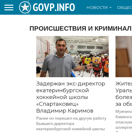
НОВОСТИ
ОБЩЕС
ПРОИСШЕСТВИЯ И КРИМИНАЛ
338
Задержан экс-директор
Жите
екатеринбургской
Ураль
хоккейной школы
боле
«Спартаковец»
за об
Владимир Каримов
Мужчина
Каменск
Ранее он перешел на другую работу
опасную
Бывшего директора
аллерги
екатеринбургской хоккейной школы