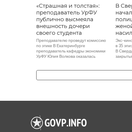
«Страшная и толстая»:
В Све
преподаватель УрФУ
начал
публично высмеяла
полиц
внешность дочери
женой
своего студента
насил
Преподавателю проведут комиссию
Экс-кино
по этике В Екатеринбурге
в 35 эпи
преподаватель кафедры экономики
В Сверд
УрФУ Юлия Волкова оказалась
закрыты
в центре скандала после постов
супруга
в своём закрытом блоге, сообщает
обвиняют
«КП-Екатеринбург». Женщина...