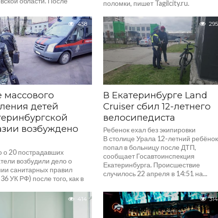
вской области. После
поломки, пишет Tagilcity.ru.
и в лесу мужчина обнаружил
Происшествие случилось в среду, 2
болезненное красное...
апреля. Речь идёт...
458
295
 массового
В Екатеринбурге Land
ления детей
Cruiser сбил 12-летнего
теринбургской
велосипедиста
азии возбуждено
Ребенок ехал без экипировки
В столице Урала 12-летний ребёно
попал в больницу после ДТП,
о о 20 пострадавших
сообщает Госавтоинспекция
тели возбудили дело о
Екатеринбурга. Происшествие
ии санитарных правил
случилось 22 апреля в 14:51 на...
236 УК РФ) после того, как в
и №116 Екатеринбурга...
414
314