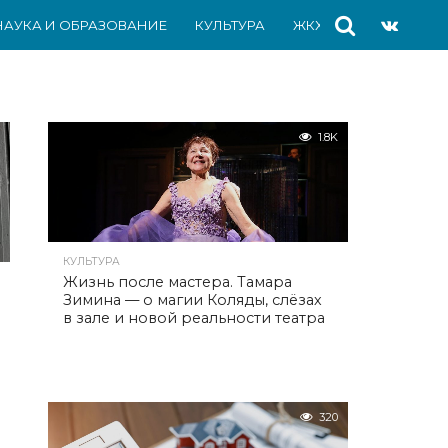
НАУКА И ОБРАЗОВАНИЕ
КУЛЬТУРА
ЖКХ
СПОРТ
АВ
1.8K
КУЛЬТУРА
Жизнь после мастера. Тамара
Зимина — о магии Коляды, слёзах
в зале и новой реальности театра
320