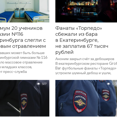
мум 20 учеников
Фанаты «Торпедо»
зии №116
сбежали из бара
ринбурга слегли с
в Екатеринбурге,
овым отравлением
не заплатив 67 тысяч
рублей
авших может быть больше
ринбургской гимназии № 116
Аноним закрыл счёт за дебоширов
ло массовое отравление
В екатеринбургском ресторане Gro
в младших классов,
Bar футбольные фанаты «Торпедо»
т пресс-служба
устроили шумный дебош и ушли,
туры Свердловской области.
не заплатив 67 тысяч рублей,
 с 18 апреля за медицинской
сообщает портал E1.RU....
507
372
...