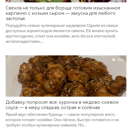
Свёкла не только для борща: готовим изысканное
карпаччо с козьим сыром — закуска для любого
застолья
Порадуйте семью кулинарным шедевром Одним из самых
доступных корнеплодов является свёкла. Её можно купить
круглогодично, стоит она копейки, зато богата клетчаткой,
антиоксидантами,...
264
Добавку попросят все: курочка в медово-соевом
соусе — в меру сладкая, острая и солёная
Яркий вкус обеспечен Курица — самое популярное мясо,
которое готовят хозяйки. Оно лёгкое, быстро готовится и не
требует особых кулинарных навыков. Но...