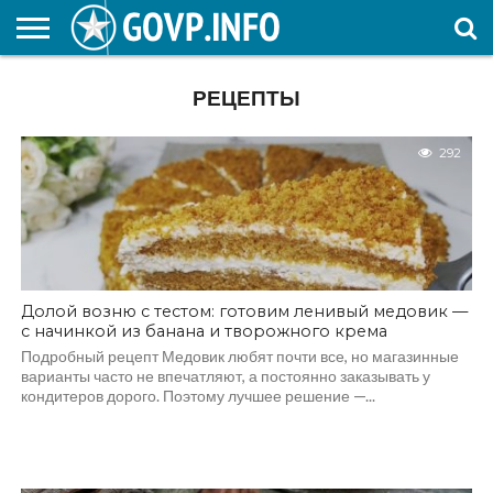
НОВОСТИ
ОБЩЕСТВО
ЭКОНОМИКА
ПОЛИТИКА
ПРОИСШЕСТВИЯ
НАУКА И
КУЛЬТУРА
ЖКХ
СПОРТ
АВТОРСКОЕ
ИНТЕРЕСНОЕ
РЕЦЕПТЫ
ОБРАЗОВАНИЕ
292
Долой возню с тестом: готовим ленивый медовик —
с начинкой из банана и творожного крема
Подробный рецепт Медовик любят почти все, но магазинные
варианты часто не впечатляют, а постоянно заказывать у
кондитеров дорого. Поэтому лучшее решение —...