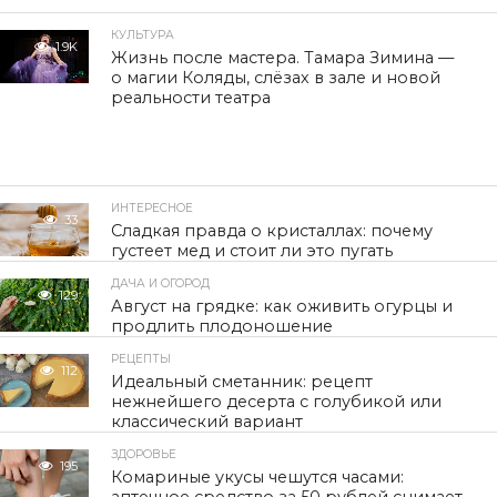
КУЛЬТУРА
1.9K
Жизнь после мастера. Тамара Зимина —
о магии Коляды, слёзах в зале и новой
реальности театра
ИНТЕРЕСНОЕ
33
Сладкая правда о кристаллах: почему
густеет мед и стоит ли это пугать
ДАЧА И ОГОРОД
129
Август на грядке: как оживить огурцы и
продлить плодоношение
РЕЦЕПТЫ
112
Идеальный сметанник: рецепт
нежнейшего десерта с голубикой или
классический вариант
ЗДОРОВЬЕ
195
Комариные укусы чешутся часами: