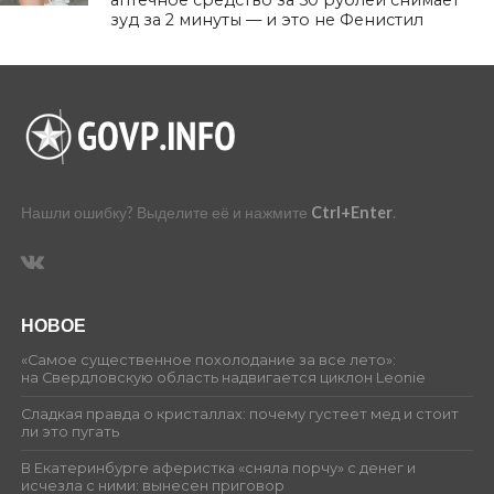
аптечное средство за 50 рублей снимает
зуд за 2 минуты — и это не Фенистил
Нашли ошибку? Выделите её и нажмите
Ctrl+Enter
.
НОВОЕ
«Самое существенное похолодание за все лето»:
на Свердловскую область надвигается циклон Leonie
Сладкая правда о кристаллах: почему густеет мед и стоит
ли это пугать
В Екатеринбурге аферистка «сняла порчу» с денег и
исчезла с ними: вынесен приговор