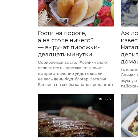
Гости на пороге,
Аж ло
а на столе ничего?
извес
— выручат пирожки-
Натал
двадцатиминутки
делит
дома
Собираемся за стол Хозяйки знают,
если затеять пирожки, то значит
Готовитс
на приготовление уйдёт едва ли
Сейчас 
не весь день. Фуд-блогер Наталья
вкусную 
Калнина на своём канале предлагает
лайфхаки
угощение, которое делается очень...
продукт 
и извест
276