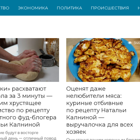
ТВО
ЭКОНОМИКА
ПОЛИТИКА
ПРОИСШЕСТВИЯ
418
346
ки» расхватают
Оценят даже
ола за 3 минуты —
нелюбители мяса:
им хрустящее
куриные отбивные
ство по рецепту
по рецепту Натальи
тного фуд-блогера
Калниной —
льи Калниной
выручалочка для всех
хозяек
е будут в восторге
ный день — отличный повод
Они станут вашим коронным блюдо