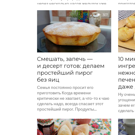
через несколько часов желудок уже
приготов
издаёт непонятные звуки, которые
вкуснень
говорят, что надо бы вновь
у плиты
307
подкрепиться. И это...
рецепто
как раз...
Смешать, запечь —
10 ми
и десерт готов: делаем
ингре
простейший пирог
нежно
без яиц
печен
даже 
Семья постоянно просит его
приготовить Когда времени
Ну очен
критически не хватает, а что-то к чаю
угощение
сделать надо, всегда спасает этот
зачем ег
простейший пирог. Продукты...
сделать 
313