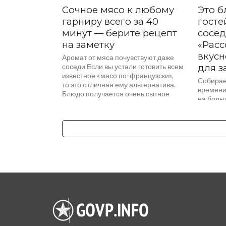
Сочное мясо к любому
Это 
гарниру всего за 40
госте
минут — берите рецепт
сосед
на заметку
«Расс
вкусн
Аромат от мяса почувствуют даже
соседи Если вы устали готовить всем
для з
известное «мясо по-французски»,
Собираем
то это отличная ему альтернатива.
времени
Блюдо получается очень сытное
на боль
и вкусное, хотя казалось бы,...
рецепт. 
вкус каз
продуктов