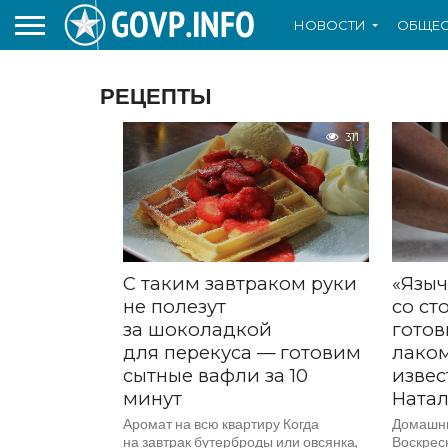
НОВОСТИ
ОБЩЕС
РЕЦЕПТЫ
311
С таким завтраком руки
«Языч
не полезут
со ст
за шоколадкой
готов
для перекуса — готовим
лаком
сытные вафли за 10
извес
минут
Ната
Аромат на всю квартиру Когда
Домашни
на завтрак бутерброды или овсянка,
Воскрес