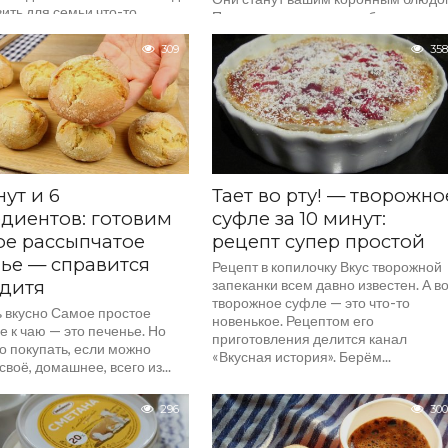
ить для семьи что-то
Приготовление мясных блюд у
кое. Но не хочется стоять
многих хозяек ассоциируется с чем
 три часа. Подходящим
309
358
то очень сложным и долгим. Но
м угощения на своём канале
сегодня все ваши...
нут и 6
Тает во рту! — творожно
диентов: готовим
суфле за 10 минут:
е рассыпчатое
рецепт супер простой
ье — справится
Рецепт в копилочку Вкус творожной
дитя
запеканки всем давно известен. А в
творожное суфле — это что-то
ь вкусно Самое простое
новенькое. Рецептом его
 к чаю — это печенье. Но
приготовления делится канал
о покупать, если можно
«Вкусная история». Берём...
своё, домашнее, всего из...
296
300