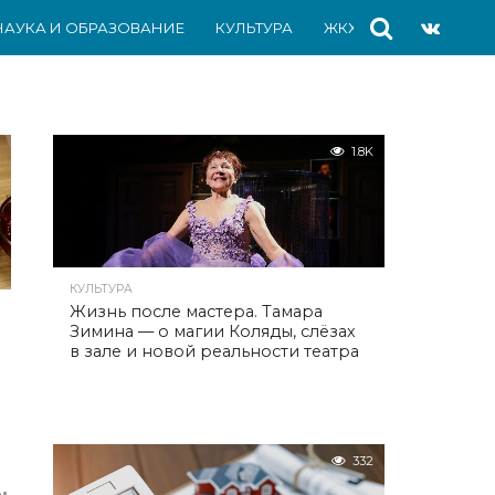
НАУКА И ОБРАЗОВАНИЕ
КУЛЬТУРА
ЖКХ
СПОРТ
АВ
1.8K
КУЛЬТУРА
Жизнь после мастера. Тамара
Зимина — о магии Коляды, слёзах
в зале и новой реальности театра
332
м