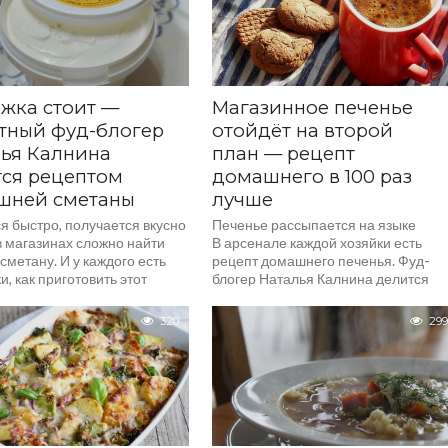
жка стоит —
Магазинное печенье
тный фуд-блогер
отойдёт на второй
ья Калнина
план — рецепт
ся рецептом
домашнего в 100 раз
шней сметаны
лучше
я быстро, получается вкусно
Печенье рассыпается на языке
в магазинах сложно найти
В арсенале каждой хозяйки есть
сметану. И у каждого есть
рецепт домашнего печенья. Фуд-
, как приготовить этот
блогер Наталья Калнина делится
у себя дома. Не исключение
новым, который узнала от своей
ный кулинарный блогер...
подписчицы и решила
320
299
продегустировать. В итоге...