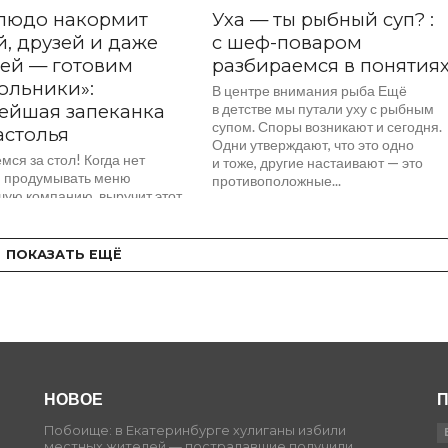
блюдо накормит
Уха — ты рыбный суп? :
й, друзей и даже
с шеф-поваром
ей — готовим
разбираемся в понятия
ольники»:
В центре внимания рыба Ещё
ейшая запеканка
в детстве мы путали уху с рыбным
супом. Споры возникают и сегодня.
астолья
Одни утверждают, что это одно
ся за стол! Когда нет
и тоже, другие настаивают — это
 продумывать меню
противоположные...
шую компанию, выручит этот
Главный его плюс в том, что
алось бы всем знакомых
...
ПОКАЗАТЬ ЕЩЁ
НОВОЕ
П
Побоище: в Екатеринбурге хулиганы избили
местных жителей — пострадавшие получили