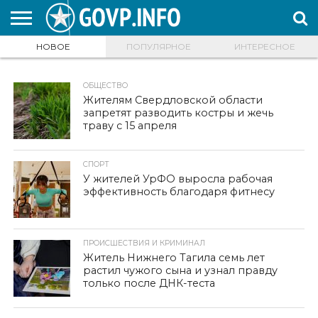
НОВОЕ
ПОПУЛЯРНОЕ
ИНТЕРЕСНОЕ
НОВОСТИ
ОБЩЕСТВО
ЭКОНОМИКА
ПОЛИТИКА
ПРОИСШЕСТВИЯ
НАУКА И
КУЛЬТУРА
ЖКХ
СПОРТ
АВТОРСКОЕ
ИНТЕРЕСНОЕ
ОБРАЗОВАНИЕ
ОБЩЕСТВО
Жителям Свердловской области
запретят разводить костры и жечь
траву с 15 апреля
СПОРТ
У жителей УрФО выросла рабочая
эффективность благодаря фитнесу
ПРОИСШЕСТВИЯ И КРИМИНАЛ
Житель Нижнего Тагила семь лет
растил чужого сына и узнал правду
только после ДНК-теста