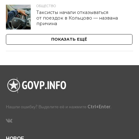
ОБЩЕСТВО
Таксисты начали отказываться
от поездок в Кольцово — названа
причина
ПОКАЗАТЬ ЕЩЁ
Нашли ошибку? Выделите её и нажмите
Ctrl+Enter
.
НОВОЕ