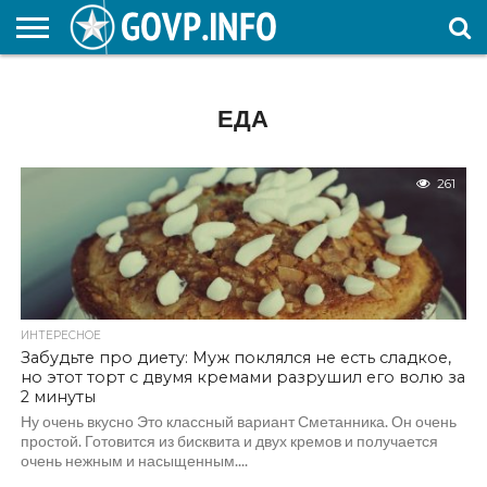
НОВОСТИ
ОБЩЕСТВО
ЭКОНОМИКА
ПОЛИТИКА
ПРОИСШЕСТВИЯ
НАУКА И
КУЛЬТУРА
ЖКХ
СПОРТ
АВТОРСКОЕ
ИНТЕРЕСНОЕ
ОБРАЗОВАНИЕ
ЕДА
261
ИНТЕРЕСНОЕ
Забудьте про диету: Муж поклялся не есть сладкое,
но этот торт с двумя кремами разрушил его волю за
2 минуты
Ну очень вкусно Это классный вариант Сметанника. Он очень
простой. Готовится из бисквита и двух кремов и получается
очень нежным и насыщенным....