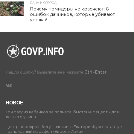
ДАЧА И ОГОРОД
355
Почему помидоры не краснеют: 6
ошибок дачников, которые убивают
урожай
Нашли ошибку? Выделите её и нажмите
Ctrl+Enter
.
НОВОЕ
Три рагу из кабачков за полчаса: быстрые рецепты для
летнего ужина
Центр перекрыт, бегут тысячи: в Екатеринбурге стартует
грандиозный марафон «Европа-Азия»