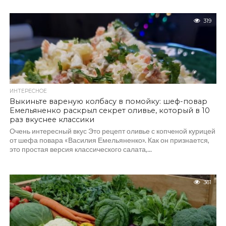
319
ИНТЕРЕСНОЕ
Выкиньте вареную колбасу в помойку: шеф-повар
Емельяненко раскрыл секрет оливье, который в 10
раз вкуснее классики
Очень интересный вкус Это рецепт оливье с копченой курицей
от шефа повара «Василия Емельяненко». Как он признается,
это простая версия классического салата,...
361