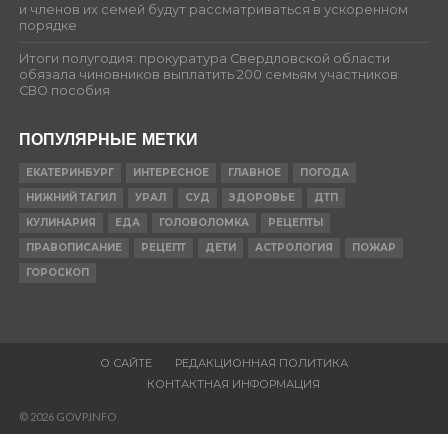
и членов их семей будут рассматриваться в ускоренном
порядке
Итоги полугодия: прокуратура Свердловской области
обязала чиновников выплатить 200 семьям участников
СВО пособия
ПОПУЛЯРНЫЕ МЕТКИ
ЕКАТЕРИНБУРГ
ИНТЕРЕСНОЕ
ГЛАВНОЕ
ПОГОДА
НИЖНИЙ ТАГИЛ
УРАЛ
СУД
ЗДОРОВЬЕ
ДТП
КУЛИНАРИЯ
ЕДА
ГОЛОВОЛОМКА
РЕЦЕПТЫ
ПРАВОПИСАНИЕ
РЕЦЕПТ
ДЕТИ
АСТРОЛОГИЯ
ПОЖАР
ГОРОСКОП
О САЙТЕ
РЕДАКЦИОННАЯ ПОЛИТИКА
КОНТАКТНАЯ ИНФОРМАЦИЯ
© 2026 GOVP.INFO