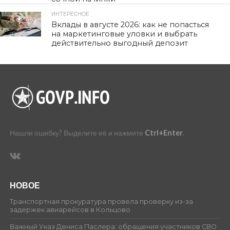
ИНТЕРЕСНОЕ
463
Вклады в августе 2026: как не попасться
на маркетинговые уловки и выбрать
действительно выгодный депозит
Нашли ошибку? Выделите её и нажмите
Ctrl+Enter
.
НОВОЕ
Транспортная прокуратура провела проверку из-за
задержек авиарейсов в Кольцово
Важный Указ Дениса Паслера: обращения участников СВО