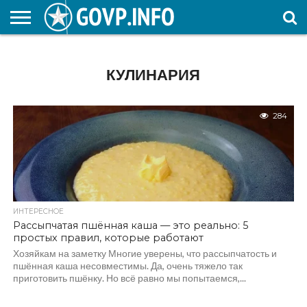
НОВОСТИ
ОБЩЕСТВО
ЭКОНОМИКА
ПОЛИТИКА
ПРОИСШЕСТВИЯ
НАУКА И
КУЛЬТУРА
ЖКХ
СПОРТ
АВТОРСКОЕ
ИНТЕРЕСНОЕ
ОБРАЗОВАНИЕ
КУЛИНАРИЯ
284
ИНТЕРЕСНОЕ
Рассыпчатая пшённая каша — это реально: 5
простых правил, которые работают
Хозяйкам на заметку Многие уверены, что рассыпчатость и
пшённая каша несовместимы. Да, очень тяжело так
приготовить пшёнку. Но всё равно мы попытаемся,...