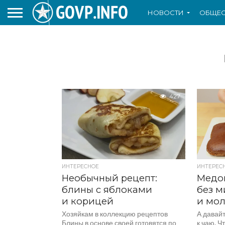
НОВОСТИ
ОБЩЕС
427
ИНТЕРЕСНОЕ
ИНТЕРЕС
Необычный рецепт:
Медов
блины с яблоками
без м
и корицей
и мол
Хозяйкам в коллекцию рецептов
А давайт
Блины в основе своей готовятся по
к чаю. 