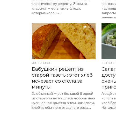
классическому рецепту. Я сам за
сложным,
классику — есть такие блюда,
настоящ
которые хороши...
запросы
коврижка
685
ИНТЕРЕСНОЕ
ИНТЕРЕС
Бабушкин рецепт из
Салат
старой газеты: этот хлеб
досту
исчезает со стола за
очень
минуты
приг
Хлеб мягкий — рот большой В одной
А ещё э
из старых газет нашлась любопытная
использо
кулинарная заметка о том, как испечь
хлеб Бл
хлеб из обычного отварного риса....
Наталье
рецепт, 