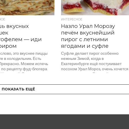
НОЕ
ИНТЕРЕСНОЕ
ь вкусных
Назло Урал Морозу
шек
печём вкуснейший
тофелем — иди
пирог с летними
ефиром
ягодами и суфле
слово, это вкуснее пиццы
Суфле делает пирог особенно
е в холодильник. Есть
нежным Зимой, когда в
Прекрасно. Можем испечь
Екатеринбурге ещё постукивает
 по рецепту фуд-блогера
посохом Урал Мороз, очень хочется
 Цветковой. Горячие
чего-то летнего. Ягодный пирог с
зимой,...
суфле...
ПОКАЗАТЬ ЕЩЁ