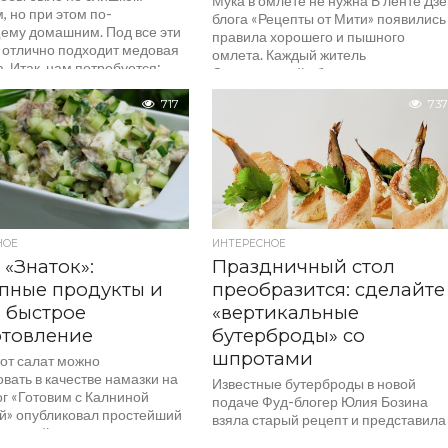
Мука в омлете не нужна В ленте Дз
 но при этом по-
блога «Рецепты от Мити» появились
ему домашним. Под все эти
правила хорошего и пышного
 отлично подходит медовая
омлета. Каждый житель
. Итак, нам потребуется:...
Свердловской области,...
717
737
НОЕ
ИНТЕРЕСНОЕ
 «Знаток»:
Праздничный стол
пные продукты и
преобразится: сделайте
 быстрое
«вертикальные
отовление
бутерброды» со
шпротами
тот салат можно
вать в качестве намазки на
Известные бутерброды в новой
ог «Готовим с Калниной
подаче Фуд-блогер Юлия Бозина
й» опубликовал простейший
взяла старый рецепт и представила
который может сотворить
его своим подписчикам совершенн