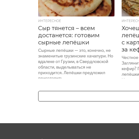
ИНТЕРЕСНОЕ
ИНТЕРЕС
Сыр тянется – всем
Хочеш
достанется: готовим
лепё
сырные лепёшки
с кар
за к
Сырные лепёшки — это, конечно, не
знаменитые грузинские хачапури. Но
Честное 
вдалеке от Грузии, в Свердловской
Заглянит
области, выделываться не
кефир? 
приходится. Лепёшки предложил
лепёшки
приготовить...
Натальи
лепёшки 