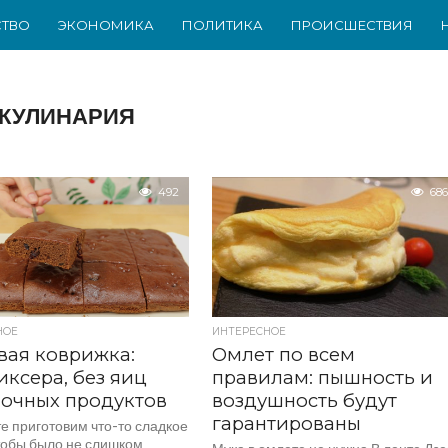
ТВО
ЭКОНОМИКА
ПОЛИТИКА
ПРОИСШЕСТВИЯ
КУЛИНАРИЯ
492
686
НОЕ
ИНТЕРЕСНОЕ
ая коврижка:
Омлет по всем
иксера, без яиц
правилам: пышность и
очных продуктов
воздушность будут
гарантированы
е приготовим что-то сладкое
Чтобы было не слишком