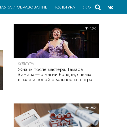
НАУКА И ОБРАЗОВАНИЕ
КУЛЬТУРА
ЖКХ
СПОРТ
АВ
1.8K
КУЛЬТУРА
Жизнь после мастера. Тамара
Зимина — о магии Коляды, слёзах
в зале и новой реальности театра
352