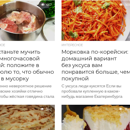
по-новому. Вот, что значит
667
569
фантазия!...
НОЕ
ИНТЕРЕСНОЕ
таньте мучить
Морковка по-корейски:
 многочасовой
домашний вариант
й: положите в
без уксуса вам
юлю то, что обычно
понравится больше, че
 в мусорку
покупной
нно невероятное решение
С уксуса люди куксятся Если вы
вские хозяйки отлично
пробовали купленную в каком-
тобы жёсткая говядина стала
нибудь магазине Екатеринбурга
её нужно варить или тушить
морковь по-корейски и ту, что
е трёх часов. Однако...
сделана дома, то согласитесь, они...
342
364